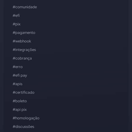
#comunidade
#efí
#pix
#pagamento
#webhook
#integrações
#cobrança
#erro
#efí pay
#apis
#certificado
#boleto
#api pix
#homologação
#discussões