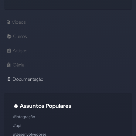
🎬
Vídeos
📚
Cursos
📰
Artigos
🤖
Gênia
📄
Documentação
🔥 Assuntos Populares
#integração
#api
#desenvolvedores