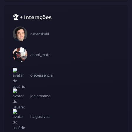
🏆 + Interações
rubenskuhl
anoni_mato
oleoessencial
joelemanoel
hiagosilvas