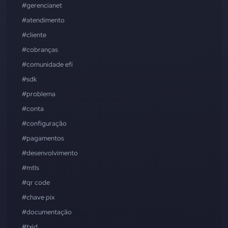
#gerencianet
#atendimento
#cliente
#cobranças
#comunidade efí
#sdk
#problema
#conta
#configuração
#pagamentos
#desenvolvimento
#mtls
#qr code
#chave pix
#documentação
#txid