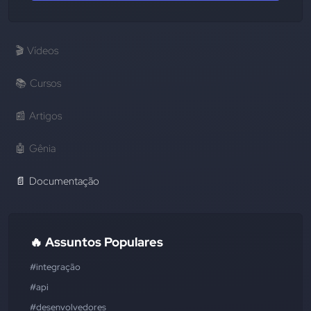
🎬
Vídeos
📚
Cursos
📰
Artigos
🤖
Gênia
📄
Documentação
🔥 Assuntos Populares
#integração
#api
#desenvolvedores