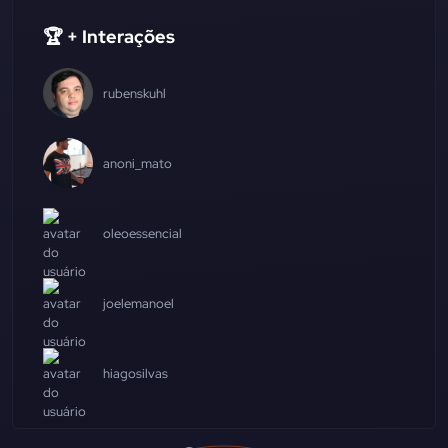
🏆 + Interações
rubenskuhl
anoni_mato
oleoessencial
joelemanoel
hiagosilvas