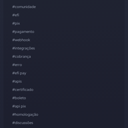
#comunidade
#efí
#pix
#pagamento
#webhook
#integrações
#cobrança
#erro
#efí pay
#apis
#certificado
#boleto
#api pix
#homologação
#discussões