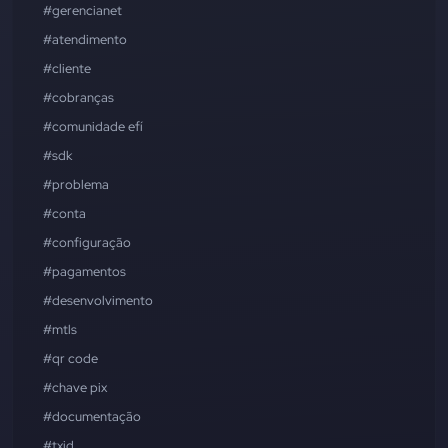
#gerencianet
#atendimento
#cliente
#cobranças
#comunidade efí
#sdk
#problema
#conta
#configuração
#pagamentos
#desenvolvimento
#mtls
#qr code
#chave pix
#documentação
#txid