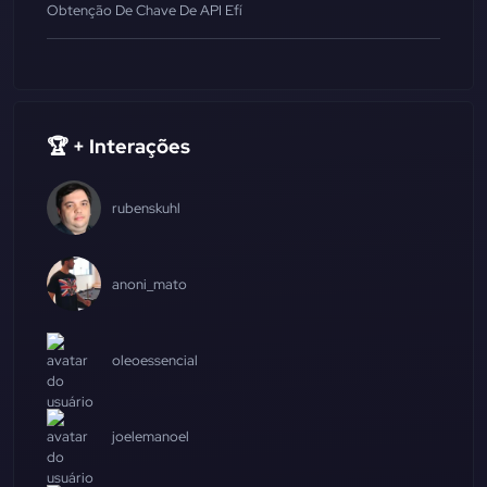
Obtenção De Chave De API Efí
🏆 + Interações
rubenskuhl
anoni_mato
oleoessencial
joelemanoel