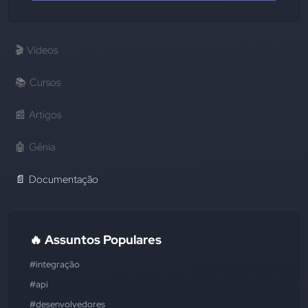
🎬
Vídeos
📚
Cursos
📰
Artigos
🤖
Gênia
📄
Documentação
🔥 Assuntos Populares
#integração
#api
#desenvolvedores