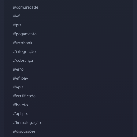
#comunidade
#efí
#pix
#pagamento
#webhook
#integrações
#cobrança
#erro
#efí pay
#apis
#certificado
#boleto
#api pix
#homologação
#discussões