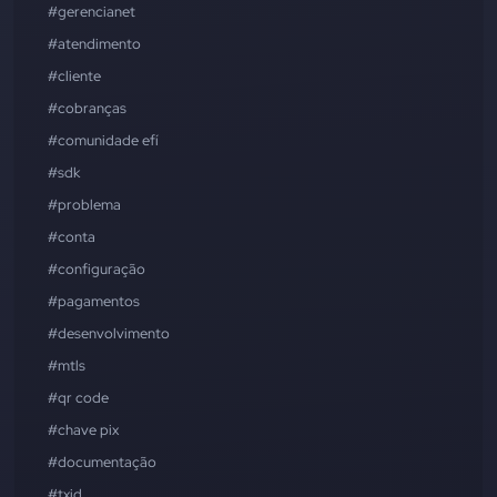
#gerencianet
#atendimento
#cliente
#cobranças
#comunidade efí
#sdk
#problema
#conta
#configuração
#pagamentos
#desenvolvimento
#mtls
#qr code
#chave pix
#documentação
#txid