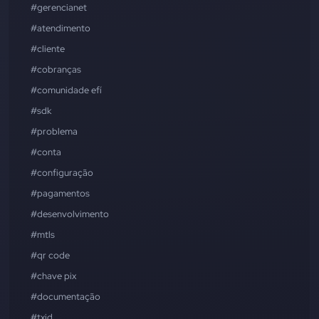
#gerencianet
#atendimento
#cliente
#cobranças
#comunidade efí
#sdk
#problema
#conta
#configuração
#pagamentos
#desenvolvimento
#mtls
#qr code
#chave pix
#documentação
#txid