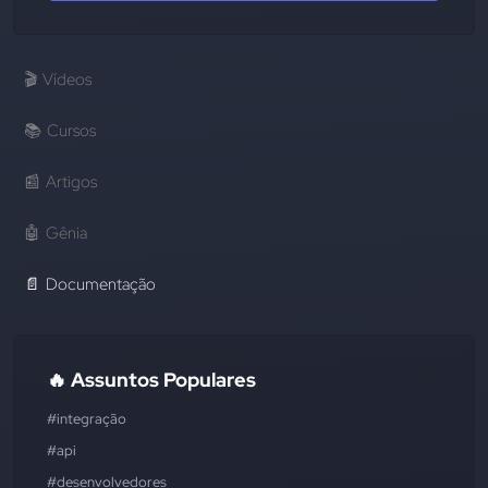
🎬
Vídeos
📚
Cursos
📰
Artigos
🤖
Gênia
📄
Documentação
🔥 Assuntos Populares
#integração
#api
#desenvolvedores