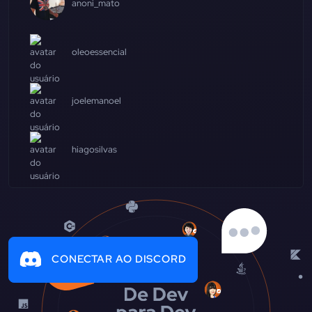
anoni_mato
oleoessencial
joelemanoel
hiagosilvas
CONECTAR AO DISCORD