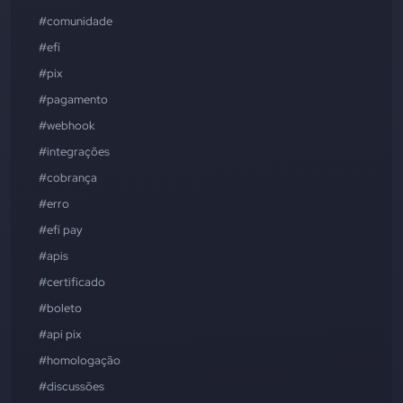
#comunidade
#efí
#pix
#pagamento
#webhook
#integrações
#cobrança
#erro
#efí pay
#apis
#certificado
#boleto
#api pix
#homologação
#discussões