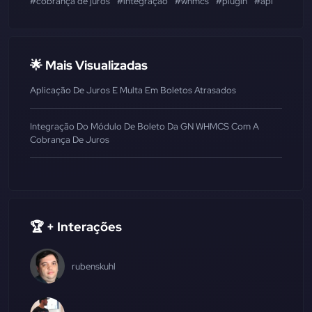
#cobrança de juros
#integração
#whmcs
#plugin
#api
🌟 Mais Visualizadas
Aplicação De Juros E Multa Em Boletos Atrasados
Integração Do Módulo De Boleto Da GN WHMCS Com A
Cobrança De Juros
🏆 + Interações
rubenskuhl