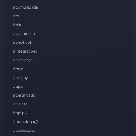
#comunidade
#efí
#pix
#pagamento
#webhook
#integrações
#cobrança
#erro
#efí pay
#apis
#certificado
#boleto
#api pix
#homologação
#discussões