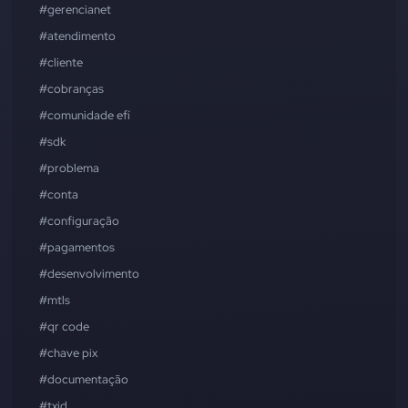
#gerencianet
#atendimento
#cliente
#cobranças
#comunidade efí
#sdk
#problema
#conta
#configuração
#pagamentos
#desenvolvimento
#mtls
#qr code
#chave pix
#documentação
#txid