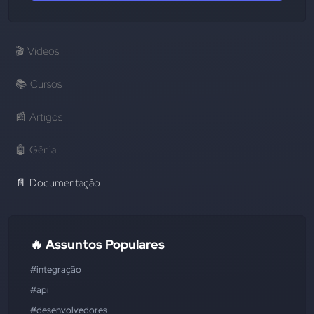
🎬
Vídeos
📚
Cursos
📰
Artigos
🤖
Gênia
📄
Documentação
🔥 Assuntos Populares
#integração
#api
#desenvolvedores