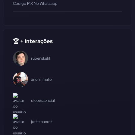
Código PIX No Whatsapp
🏆 + Interações
rubenskuhl
anoni_mato
oleoessencial
joelemanoel