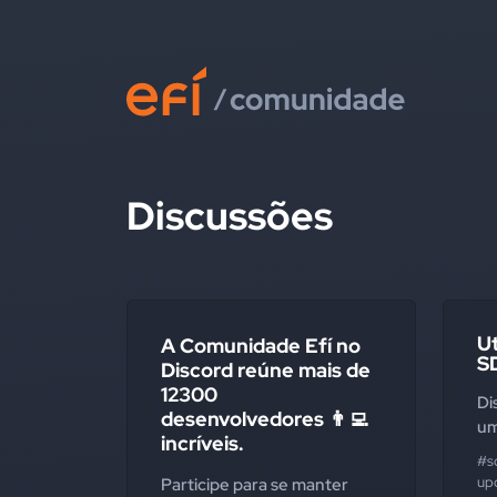
Discussões
Ut
A Comunidade Efí no
S
Discord reúne mais de
12300
Di
desenvolvedores 👨‍💻
um
incríveis.
#s
up
Participe para se manter