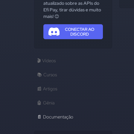
atualizado sobre as APIs do
Efí Pay, tirar dúvidas e muito
mais! 😊
CONECTAR AO
DISCORD
🎬
Vídeos
📚
Cursos
📰
Artigos
🤖
Gênia
📄
Documentação