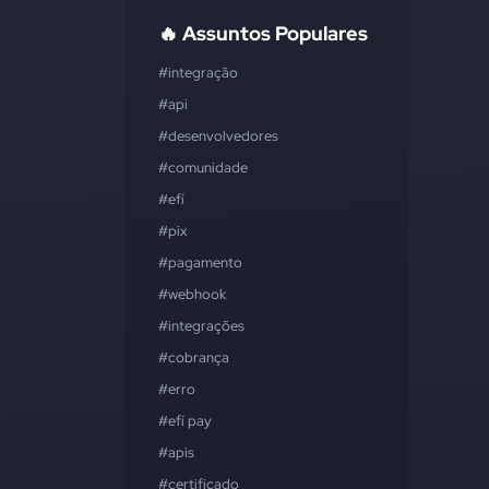
🔥 Assuntos Populares
#integração
#api
#desenvolvedores
#comunidade
#efí
#pix
#pagamento
#webhook
#integrações
#cobrança
#erro
#efí pay
#apis
#certificado