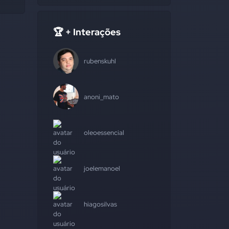
🏆 + Interações
rubenskuhl
anoni_mato
oleoessencial
joelemanoel
hiagosilvas