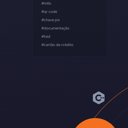
#mtls
#qr code
#chave pix
#documentação
#txid
#cartão de crédito