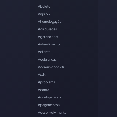
#boleto
#api pix
#homologação
#discussões
#gerencianet
#atendimento
#cliente
#cobranças
#comunidade efí
#sdk
#problema
#conta
#configuração
#pagamentos
#desenvolvimento