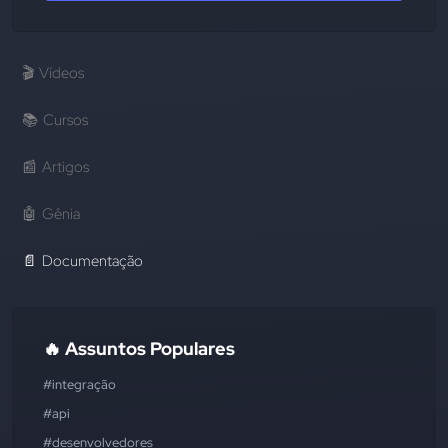
🎬
Vídeos
📚
Cursos
📰
Artigos
🤖
Gênia
📄
Documentação
🔥 Assuntos Populares
#integração
#api
#desenvolvedores