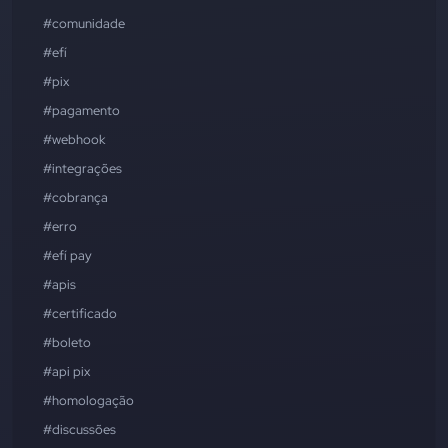
#comunidade
#efí
#pix
#pagamento
#webhook
#integrações
#cobrança
#erro
#efí pay
#apis
#certificado
#boleto
#api pix
#homologação
#discussões