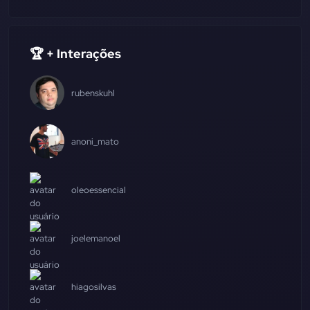
🏆 + Interações
rubenskuhl
anoni_mato
oleoessencial
joelemanoel
hiagosilvas