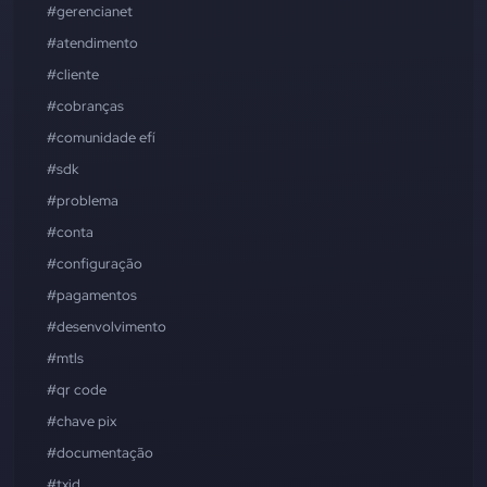
#gerencianet
#atendimento
#cliente
#cobranças
#comunidade efí
#sdk
#problema
#conta
#configuração
#pagamentos
#desenvolvimento
#mtls
#qr code
#chave pix
#documentação
#txid