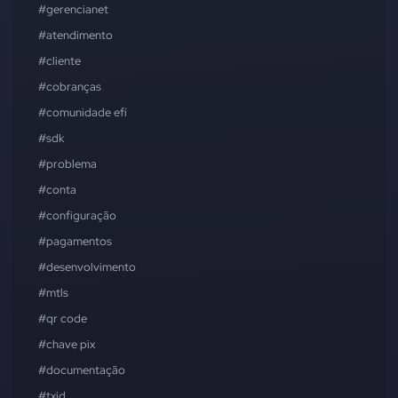
#gerencianet
#atendimento
#cliente
#cobranças
#comunidade efí
#sdk
#problema
#conta
#configuração
#pagamentos
#desenvolvimento
#mtls
#qr code
#chave pix
#documentação
#txid