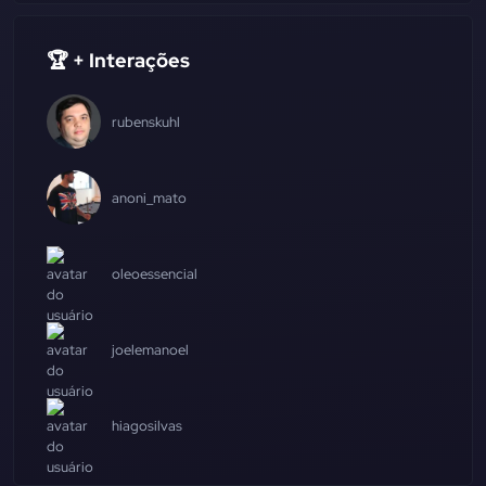
🏆 + Interações
rubenskuhl
anoni_mato
oleoessencial
joelemanoel
hiagosilvas