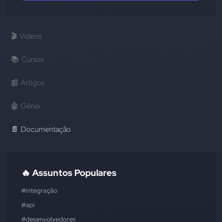
🎬
Vídeos
📚
Cursos
📰
Artigos
🤖
Gênia
📄
Documentação
🔥 Assuntos Populares
#integração
#api
#desenvolvedores