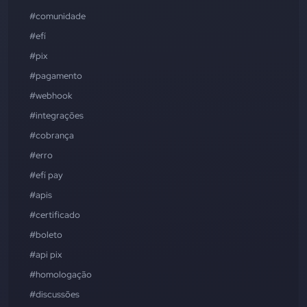
#comunidade
#efí
#pix
#pagamento
#webhook
#integrações
#cobrança
#erro
#efí pay
#apis
#certificado
#boleto
#api pix
#homologação
#discussões