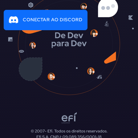
CONECTAR AO DISCORD
© 2007-
Efí. Todos os direitos reservados.
Efí S.A. CNPJ: 09.089.356/0001-18