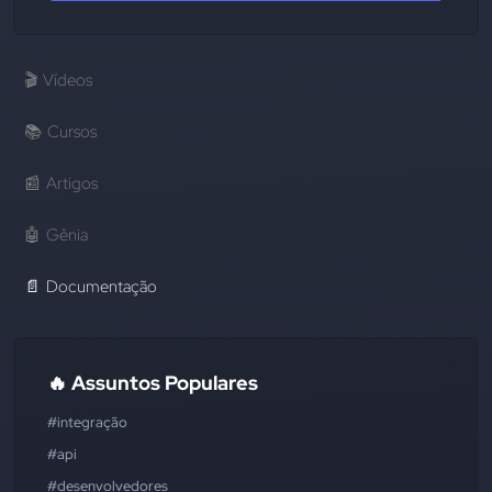
🎬
Vídeos
📚
Cursos
📰
Artigos
🤖
Gênia
📄
Documentação
🔥 Assuntos Populares
#integração
#api
#desenvolvedores