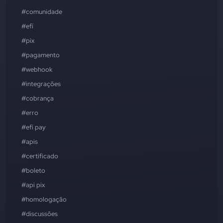
#comunidade
#efí
#pix
#pagamento
#webhook
#integrações
#cobrança
#erro
#efí pay
#apis
#certificado
#boleto
#api pix
#homologação
#discussões