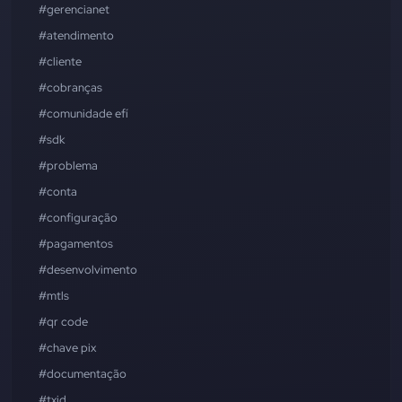
#gerencianet
#atendimento
#cliente
#cobranças
#comunidade efí
#sdk
#problema
#conta
#configuração
#pagamentos
#desenvolvimento
#mtls
#qr code
#chave pix
#documentação
#txid