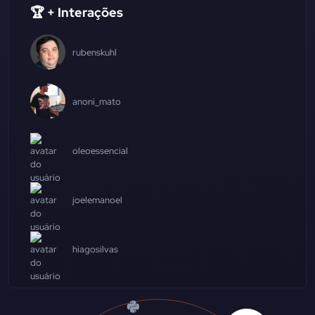
🏆 + Interações
rubenskuhl
anoni_mato
oleoessencial
joelemanoel
hiagosilvas