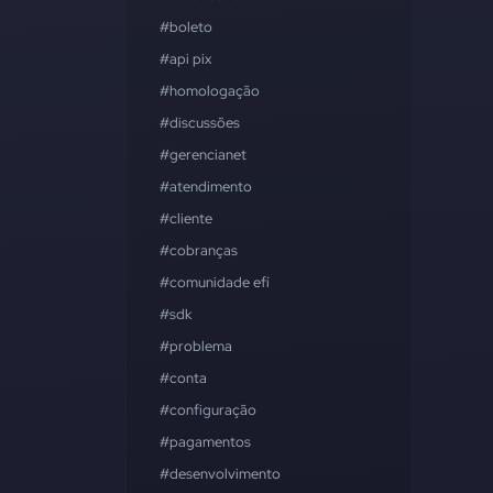
#boleto
#api pix
#homologação
#discussões
#gerencianet
#atendimento
#cliente
#cobranças
#comunidade efí
#sdk
#problema
#conta
#configuração
#pagamentos
#desenvolvimento