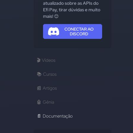
atualizado sobre as APIs do
Efí Pay, tirar dúvidas e muito
mais! 😊
CONECTAR AO
DISCORD
🎬
Vídeos
📚
Cursos
📰
Artigos
🤖
Gênia
📄
Documentação