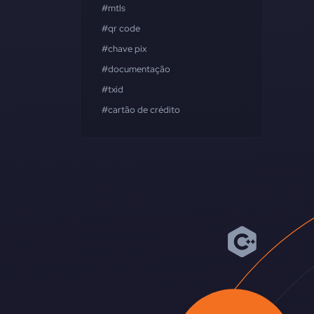
#mtls
#qr code
#chave pix
#documentação
#txid
#cartão de crédito