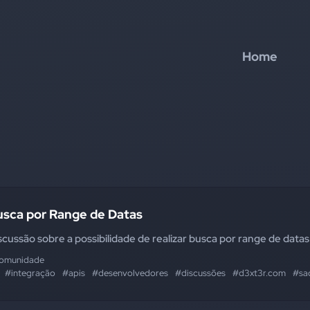
Home
usca por Range de Datas
scussão sobre a possibilidade de realizar busca por range de datas
omunidade
#integração
#apis
#desenvolvedores
#discussões
#d3xt3r.com
#sa