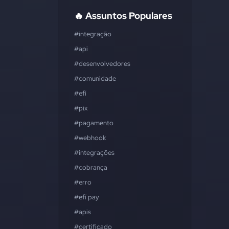
🔥 Assuntos Populares
#integração
#api
#desenvolvedores
#comunidade
#efí
#pix
#pagamento
#webhook
#integrações
#cobrança
#erro
#efí pay
#apis
#certificado