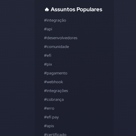
🔥 Assuntos Populares
#integração
#api
#desenvolvedores
#comunidade
#efí
#pix
#pagamento
#webhook
#integrações
#cobrança
#erro
#efí pay
#apis
#certificado