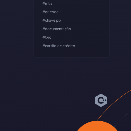
#mtls
#qr code
#chave pix
#documentação
#txid
#cartão de crédito