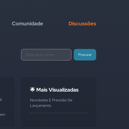
Comunidade
Discussões
Procurar
🌟 Mais Visualizadas
o
Novidades E Previsão De
Lançamento
emanda
#integrações
#api