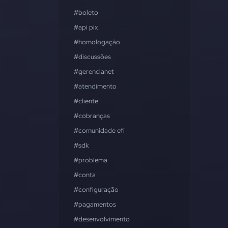
#boleto
#api pix
#homologação
#discussões
#gerencianet
#atendimento
#cliente
#cobranças
#comunidade efí
#sdk
#problema
#conta
#configuração
#pagamentos
#desenvolvimento