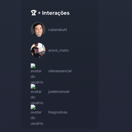
🏆 + Interações
rubenskuhl
anoni_mato
oleoessencial
joelemanoel
hiagosilvas