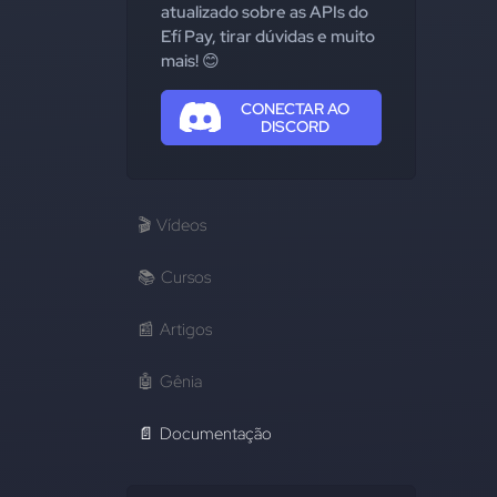
atualizado sobre as APIs do
Efí Pay, tirar dúvidas e muito
mais! 😊
CONECTAR AO
DISCORD
🎬
Vídeos
📚
Cursos
📰
Artigos
🤖
Gênia
📄
Documentação