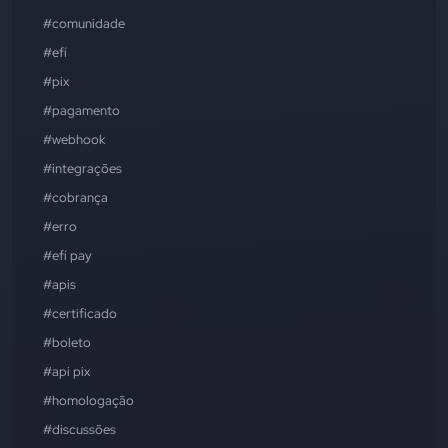
#comunidade
#efí
#pix
#pagamento
#webhook
#integrações
#cobrança
#erro
#efí pay
#apis
#certificado
#boleto
#api pix
#homologação
#discussões