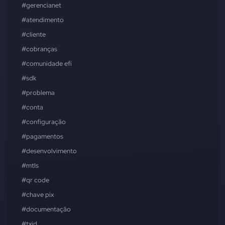
#gerencianet
#atendimento
#cliente
#cobranças
#comunidade efí
#sdk
#problema
#conta
#configuração
#pagamentos
#desenvolvimento
#mtls
#qr code
#chave pix
#documentação
#txid