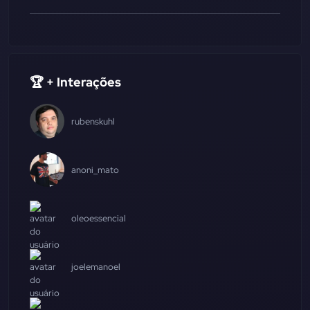
🏆 + Interações
rubenskuhl
anoni_mato
oleoessencial
joelemanoel