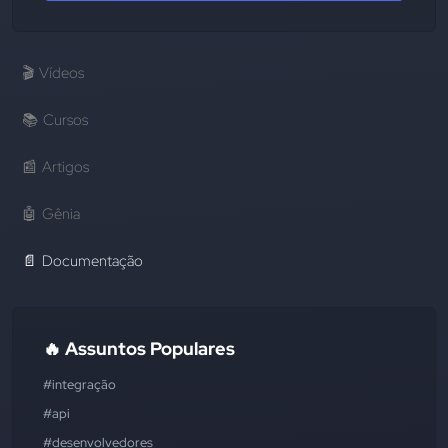
🎬
Vídeos
📚
Cursos
📰
Artigos
🤖
Gênia
📄
Documentação
🔥 Assuntos Populares
#integração
#api
#desenvolvedores