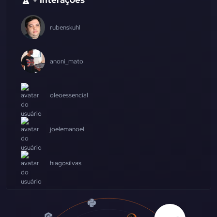
rubenskuhl
anoni_mato
oleoessencial
joelemanoel
hiagosilvas