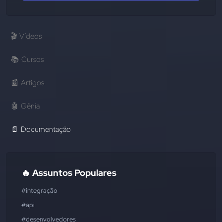
🎬
Vídeos
📚
Cursos
📰
Artigos
🤖
Gênia
📄
Documentação
🔥 Assuntos Populares
#integração
#api
#desenvolvedores