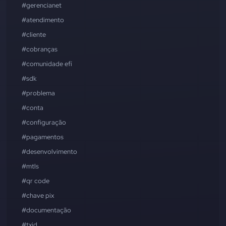
#gerencianet
#atendimento
#cliente
#cobranças
#comunidade efí
#sdk
#problema
#conta
#configuração
#pagamentos
#desenvolvimento
#mtls
#qr code
#chave pix
#documentação
#txid