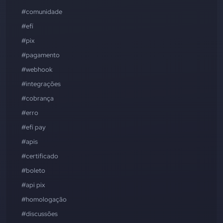
#comunidade
#efí
#pix
#pagamento
#webhook
#integrações
#cobrança
#erro
#efí pay
#apis
#certificado
#boleto
#api pix
#homologação
#discussões