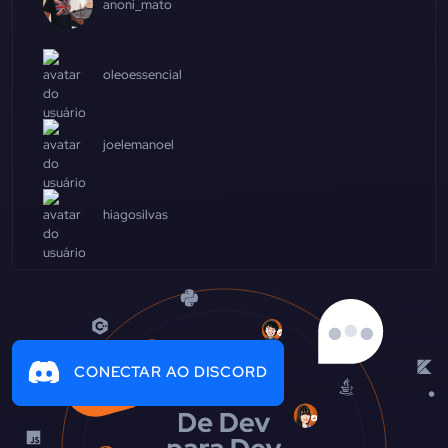
anoni_mato
oleoessencial
joelemanoel
hiagosilvas
CONECTAR AO DISCORD