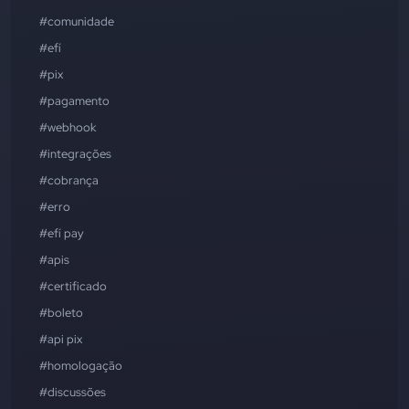
#comunidade
#efí
#pix
#pagamento
#webhook
#integrações
#cobrança
#erro
#efí pay
#apis
#certificado
#boleto
#api pix
#homologação
#discussões