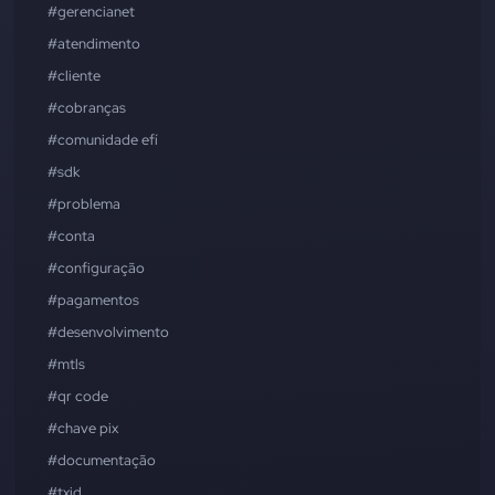
#gerencianet
#atendimento
#cliente
#cobranças
#comunidade efí
#sdk
#problema
#conta
#configuração
#pagamentos
#desenvolvimento
#mtls
#qr code
#chave pix
#documentação
#txid