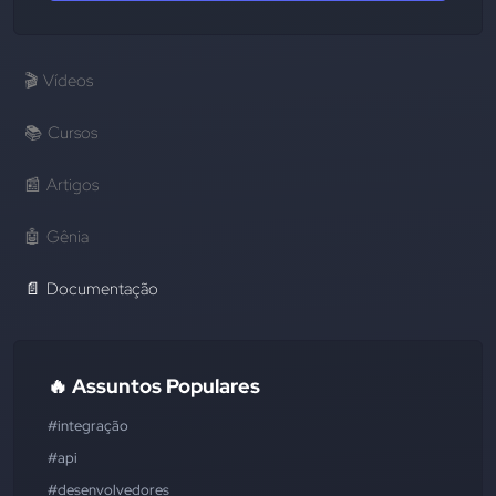
🎬
Vídeos
📚
Cursos
📰
Artigos
🤖
Gênia
📄
Documentação
🔥 Assuntos Populares
#integração
#api
#desenvolvedores