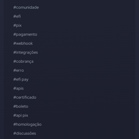
#comunidade
#efí
#pix
#pagamento
#webhook
#integrações
#cobrança
#erro
#efí pay
#apis
#certificado
#boleto
#api pix
#homologação
#discussões