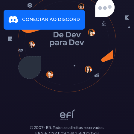
CONECTAR AO DISCORD
© 2007-
Efí. Todos os direitos reservados.
Efí S.A. CNPJ: 09.089.356/0001-18