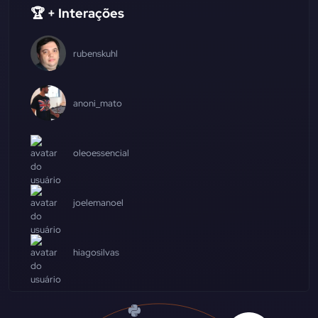
🏆 + Interações
rubenskuhl
anoni_mato
oleoessencial
joelemanoel
hiagosilvas