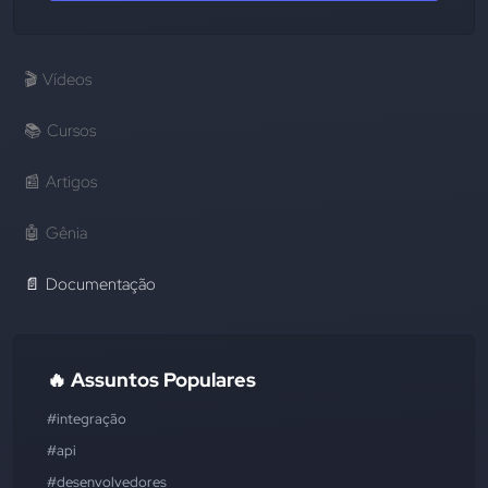
🎬
Vídeos
📚
Cursos
📰
Artigos
🤖
Gênia
📄
Documentação
🔥 Assuntos Populares
#integração
#api
#desenvolvedores