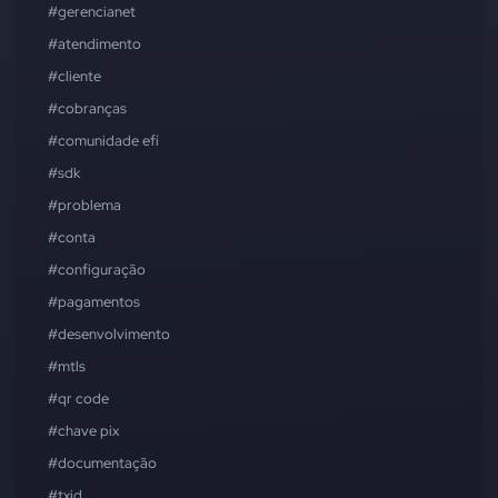
#gerencianet
#atendimento
#cliente
#cobranças
#comunidade efí
#sdk
#problema
#conta
#configuração
#pagamentos
#desenvolvimento
#mtls
#qr code
#chave pix
#documentação
#txid