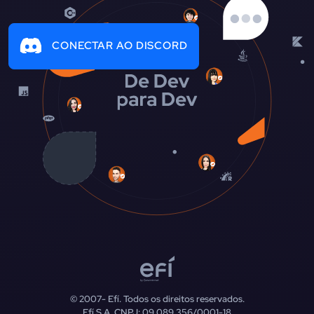
CONECTAR AO DISCORD
© 2007-
Efí. Todos os direitos reservados.
Efí S.A. CNPJ: 09.089.356/0001-18