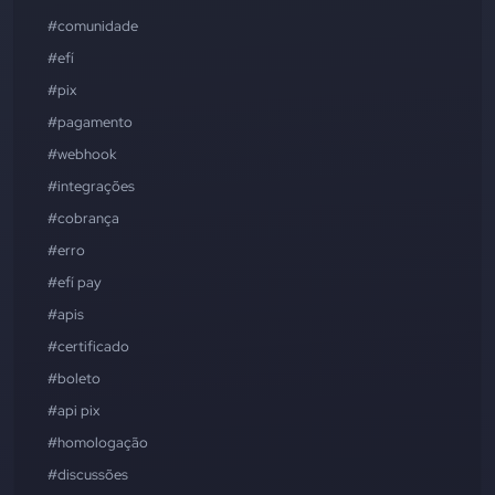
#comunidade
#efí
#pix
#pagamento
#webhook
#integrações
#cobrança
#erro
#efí pay
#apis
#certificado
#boleto
#api pix
#homologação
#discussões