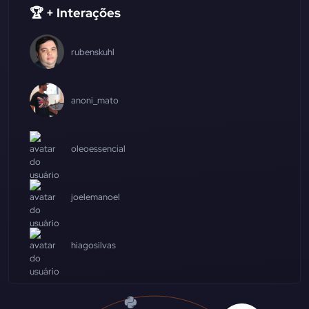
🏆 + Interações
rubenskuhl
anoni_mato
oleoessencial
joelemanoel
hiagosilvas