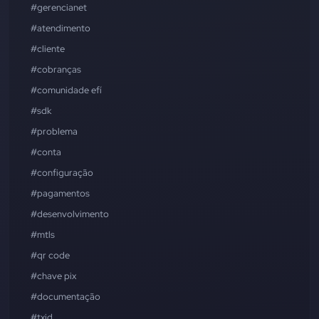
#gerencianet
#atendimento
#cliente
#cobranças
#comunidade efí
#sdk
#problema
#conta
#configuração
#pagamentos
#desenvolvimento
#mtls
#qr code
#chave pix
#documentação
#txid