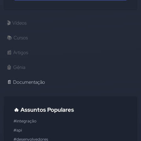
🎬
Vídeos
📚
Cursos
📰
Artigos
🤖
Gênia
📄
Documentação
🔥 Assuntos Populares
#integração
#api
#desenvolvedores