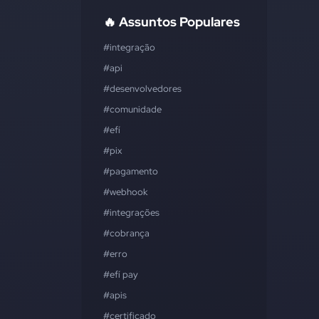
🔥 Assuntos Populares
#integração
#api
#desenvolvedores
#comunidade
#efí
#pix
#pagamento
#webhook
#integrações
#cobrança
#erro
#efí pay
#apis
#certificado