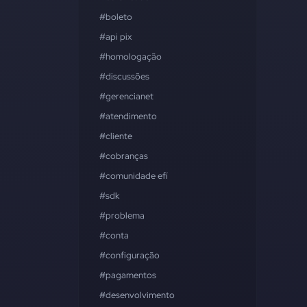
#boleto
#api pix
#homologação
#discussões
#gerencianet
#atendimento
#cliente
#cobranças
#comunidade efí
#sdk
#problema
#conta
#configuração
#pagamentos
#desenvolvimento