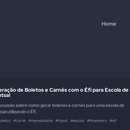
Home
ração de Boletos e Carnês com o Éfi para Escola de
tsal
scussão sobre como gerar boletos e carnês para uma escola de
tsal utilizando o Éfi.
oletos
#carnê
#mensalidade
#futsal
#escola
#financeiro
#efí