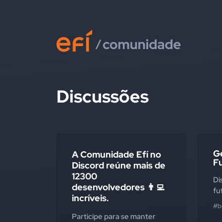
Discussões
Ge
A Comunidade Efí no
Fu
Discord reúne mais de
12300
Di
desenvolvedores 👨‍💻
fu
incríveis.
#b
Participe para se manter