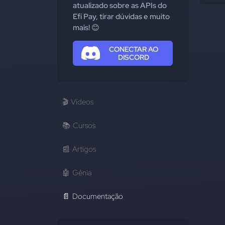
atualizado sobre as APIs do
Efí Pay, tirar dúvidas e muito
mais! 😊
CONECTAR AO
DISCORD
🎬
Vídeos
📚
Cursos
📰
Artigos
🤖
Gênia
📄
Documentação