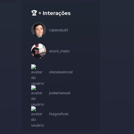
🏆 + Interações
rubenskuhl
anoni_mato
oleoessencial
joelemanoel
hiagosilvas