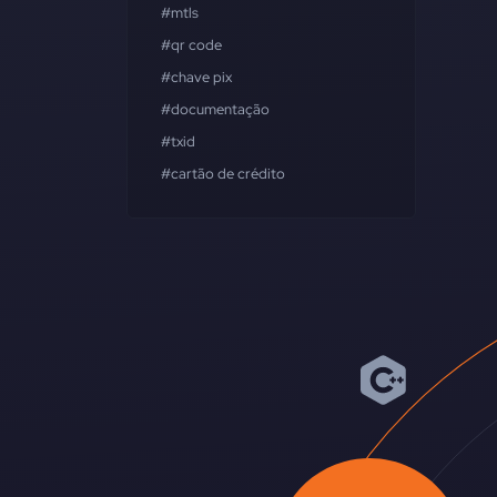
#mtls
#qr code
#chave pix
#documentação
#txid
#cartão de crédito