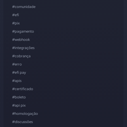
#comunidade
#efí
#pix
#pagamento
#webhook
#integrações
#cobrança
#erro
#efí pay
#apis
#certificado
#boleto
#api pix
#homologação
#discussões