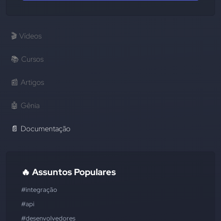
🎬
Vídeos
📚
Cursos
📰
Artigos
🤖
Gênia
📄
Documentação
🔥 Assuntos Populares
#integração
#api
#desenvolvedores