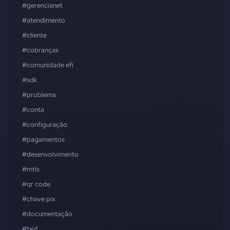
#gerencianet
#atendimento
#cliente
#cobranças
#comunidade efí
#sdk
#problema
#conta
#configuração
#pagamentos
#desenvolvimento
#mtls
#qr code
#chave pix
#documentação
#txid