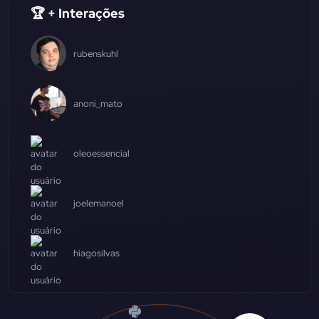
🏆 + Interações
rubenskuhl
anoni_mato
oleoessencial
joelemanoel
hiagosilvas