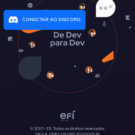
CONECTAR AO DISCORD
© 2007-
Efí. Todos os direitos reservados.
Efí S.A. CNPJ: 09.089.356/0001-18