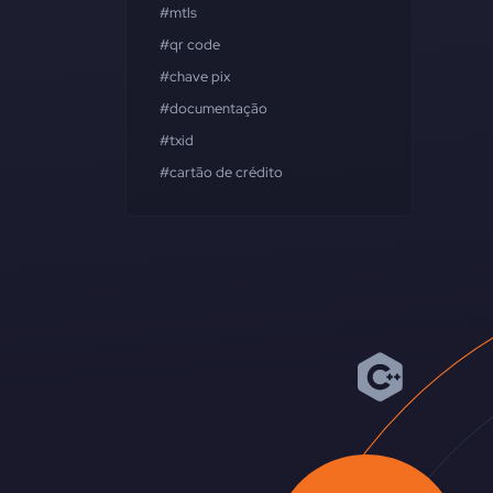
#mtls
#qr code
#chave pix
#documentação
#txid
#cartão de crédito