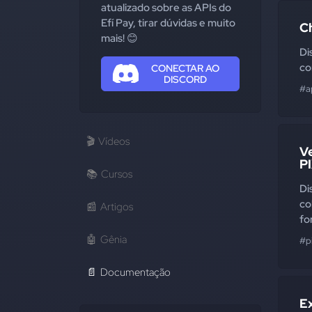
atualizado sobre as APIs do
Efí Pay, tirar dúvidas e muito
C
mais! 😊
Di
co
CONECTAR AO
DISCORD
#a
🎬
Vídeos
V
P
📚
Cursos
Di
co
📰
Artigos
fo
🤖
Gênia
#p
📄
Documentação
E