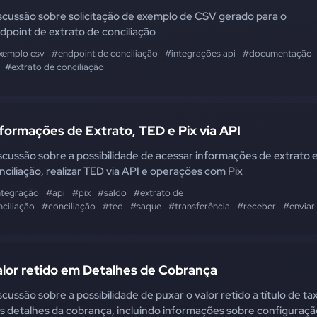
scussão sobre solicitação de exemplo de CSV gerado para o
dpoint de extrato de conciliação
xemplo csv
#endpoint de conciliação
#integrações api
#documentação
#extrato de conciliação
formações de Extrato, TED e Pix via API
scussão sobre a possibilidade de acessar informações de extrato 
nciliação, realizar TED via API e operações com Pix
ntegração
#api
#pix
#saldo
#extrato de
nciliação
#conciliação
#ted
#saque
#transferência
#receber
#enviar
alor retido em Detalhes de Cobrança
scussão sobre a possibilidade de puxar o valor retido a título de ta
s detalhes da cobrança, incluindo informações sobre configuraçã