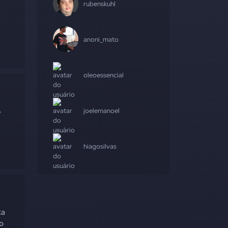
rubenskuhl
anoni_mato
oleoessencial
joelemanoel
e
hiagosilvas
xa
o