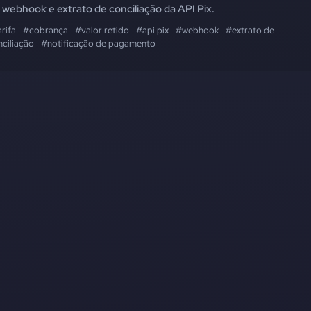
 webhook e extrato de conciliação da API Pix.
rifa
#cobrança
#valor retido
#api pix
#webhook
#extrato de
nciliação
#notificação de pagamento