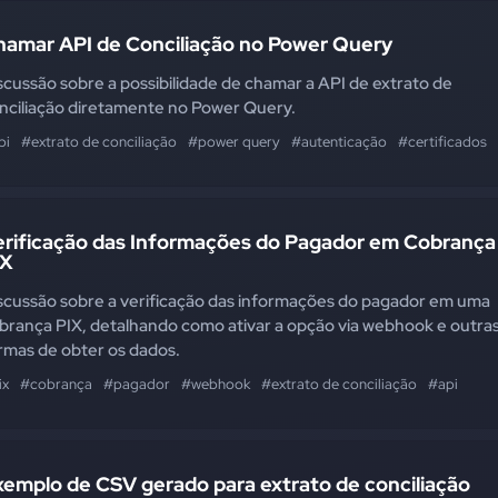
hamar API de Conciliação no Power Query
scussão sobre a possibilidade de chamar a API de extrato de
nciliação diretamente no Power Query.
pi
#extrato de conciliação
#power query
#autenticação
#certificados
erificação das Informações do Pagador em Cobrança
IX
scussão sobre a verificação das informações do pagador em uma
brança PIX, detalhando como ativar a opção via webhook e outra
rmas de obter os dados.
ix
#cobrança
#pagador
#webhook
#extrato de conciliação
#api
xemplo de CSV gerado para extrato de conciliação