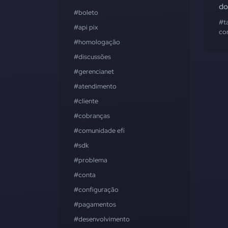
do
#boleto
#ta
#api pix
co
#homologação
#discussões
#gerencianet
#atendimento
#cliente
#cobranças
#comunidade efí
#sdk
#problema
#conta
#configuração
#pagamentos
#desenvolvimento