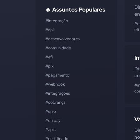
Di
🔥 Assuntos Populares
en
#integração
#e
efí
#api
#desenvolvedores
#comunidade
In
#efí
#pix
Di
#pagamento
co
#webhook
#i
co
#integrações
#cobrança
#erro
V
#efí pay
#apis
Di
no
#certificado