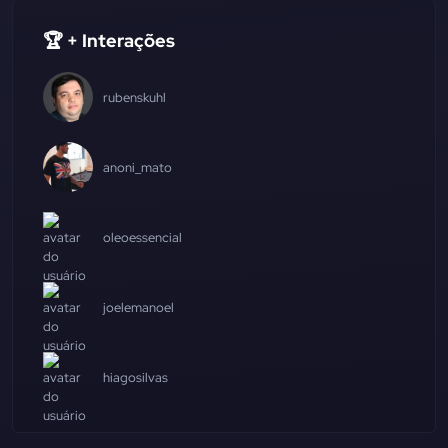
🏆 + Interações
rubenskuhl
anoni_mato
oleoessencial
joelemanoel
hiagosilvas