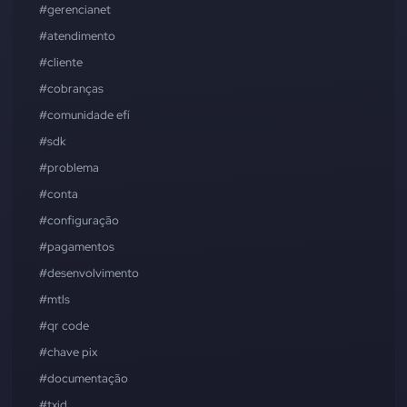
#gerencianet
#atendimento
#cliente
#cobranças
#comunidade efí
#sdk
#problema
#conta
#configuração
#pagamentos
#desenvolvimento
#mtls
#qr code
#chave pix
#documentação
#txid