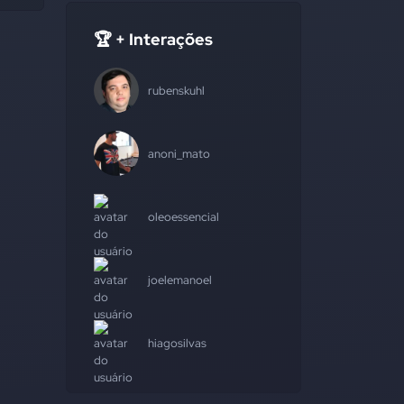
🏆 + Interações
rubenskuhl
anoni_mato
oleoessencial
joelemanoel
hiagosilvas