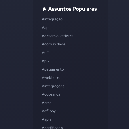
🔥 Assuntos Populares
#integração
#api
#desenvolvedores
#comunidade
#efí
#pix
#pagamento
#webhook
#integrações
#cobrança
#erro
#efí pay
#apis
#certificado