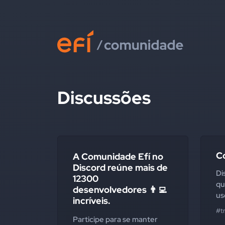
Discussões
C
A Comunidade Efí no
Discord reúne mais de
Di
12300
qu
desenvolvedores 👨‍💻
us
incríveis.
#t
Participe para se manter