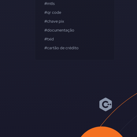
#mtls
#qr code
#chave pix
#documentação
#txid
#cartão de crédito