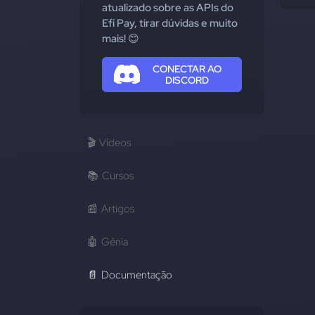
atualizado sobre as APIs do
Efí Pay, tirar dúvidas e muito
mais! 😊
CONECTAR AO
DISCORD
🎬
Vídeos
📚
Cursos
📰
Artigos
🤖
Gênia
📄
Documentação