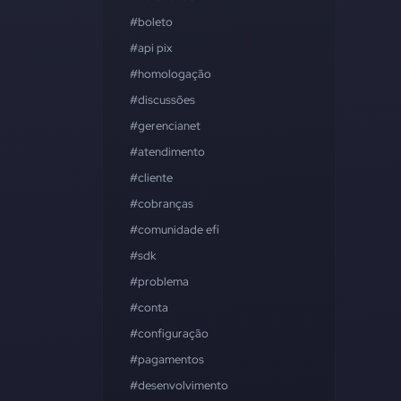
#boleto
#api pix
#homologação
#discussões
#gerencianet
#atendimento
#cliente
#cobranças
#comunidade efí
#sdk
#problema
#conta
#configuração
#pagamentos
#desenvolvimento