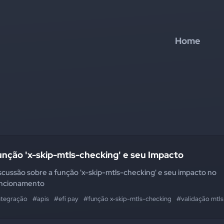
Home
nção 'x-skip-mtls-checking' e seu Impacto
scussão sobre a função 'x-skip-mtls-checking' e seu impacto no
ncionamento
ntegração
#apis
#efí pay
#função x-skip-mtls-checking
#validação mtls