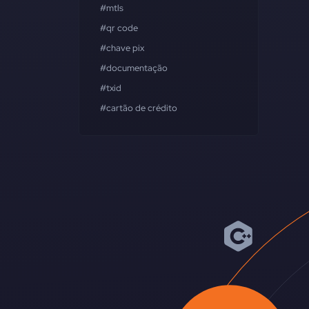
#mtls
#qr code
#chave pix
#documentação
#txid
#cartão de crédito