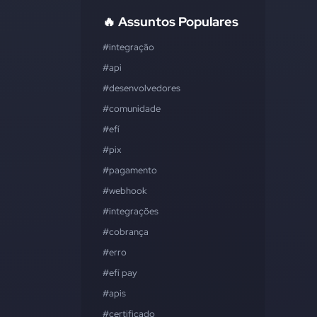
🔥 Assuntos Populares
#integração
#api
#desenvolvedores
#comunidade
#efí
#pix
#pagamento
#webhook
#integrações
#cobrança
#erro
#efí pay
#apis
#certificado