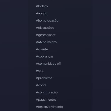
#boleto
#api pix
#homologação
#discussões
#gerencianet
#atendimento
#cliente
#cobranças
#comunidade efí
#sdk
#problema
#conta
#configuração
#pagamentos
#desenvolvimento