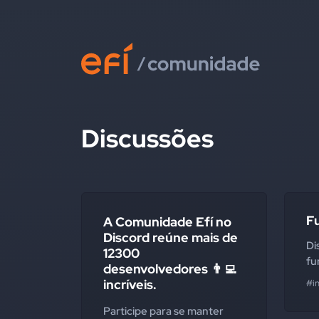
Discussões
Fu
A Comunidade Efí no
Discord reúne mais de
Di
12300
fu
desenvolvedores 👨‍💻
incríveis.
#i
Participe para se manter