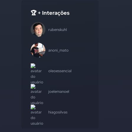
🏆 + Interações
rubenskuhl
anoni_mato
oleoessencial
joelemanoel
hiagosilvas