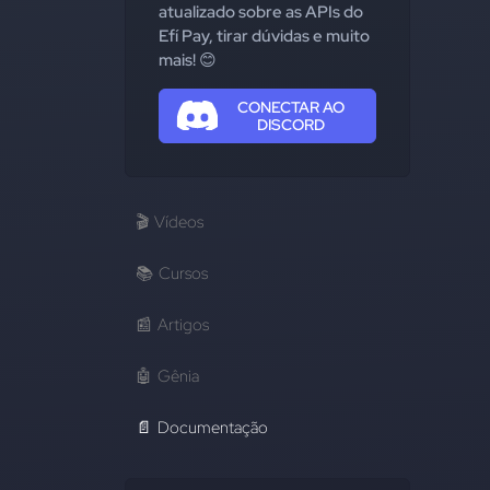
atualizado sobre as APIs do
Efí Pay, tirar dúvidas e muito
mais! 😊
CONECTAR AO
DISCORD
🎬
Vídeos
📚
Cursos
📰
Artigos
🤖
Gênia
📄
Documentação