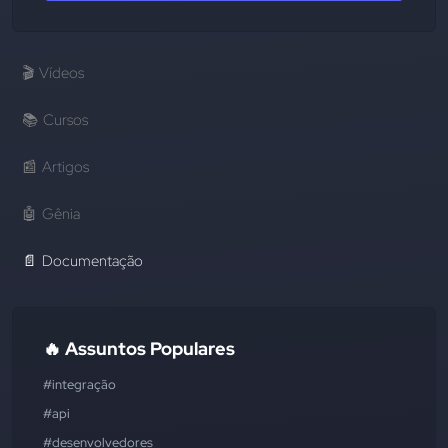
🎬
Vídeos
📚
Cursos
📰
Artigos
🤖
Gênia
📄
Documentação
🔥 Assuntos Populares
#integração
#api
#desenvolvedores