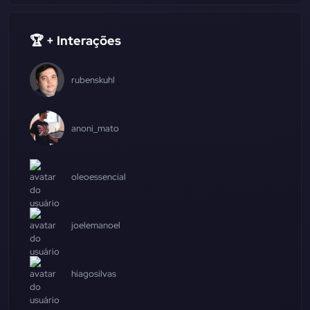
🏆 + Interações
rubenskuhl
anoni_mato
oleoessencial
joelemanoel
hiagosilvas