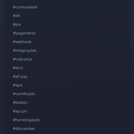
#comunidade
#efí
#pix
#pagamento
#webhook
#integrações
#cobrança
#erro
#efí pay
#apis
#certificado
#boleto
#api pix
#homologação
#discussões