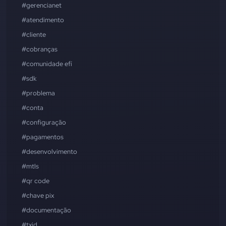
#gerencianet
#atendimento
#cliente
#cobranças
#comunidade efí
#sdk
#problema
#conta
#configuração
#pagamentos
#desenvolvimento
#mtls
#qr code
#chave pix
#documentação
#txid