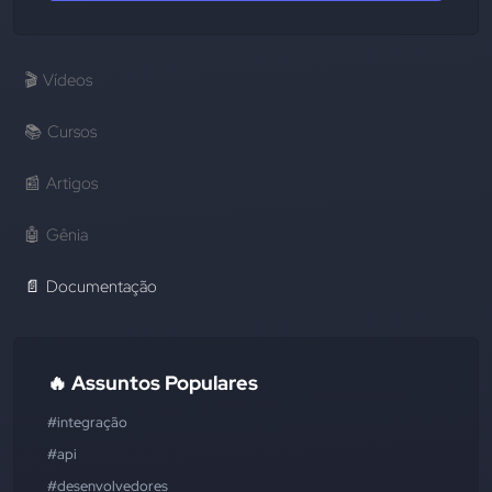
🎬
Vídeos
📚
Cursos
📰
Artigos
🤖
Gênia
📄
Documentação
🔥 Assuntos Populares
#integração
#api
#desenvolvedores