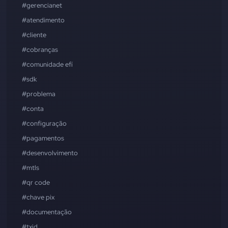
#gerencianet
#atendimento
#cliente
#cobranças
#comunidade efí
#sdk
#problema
#conta
#configuração
#pagamentos
#desenvolvimento
#mtls
#qr code
#chave pix
#documentação
#txid