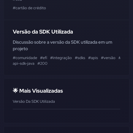
#cartão de crédito
Versão da SDK Utilizada
Discussão sobre a versão da SDK utilizada em um
projeto
#comunidade
#efí
#integração
#sdks
#apis
#versão
#gn-
api-sdk-java
#200
🌟 Mais Visualizadas
Versão Da SDK Utilizada