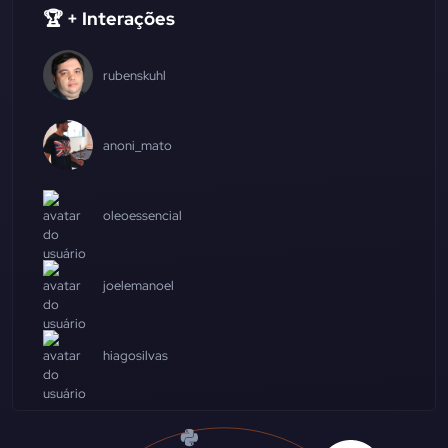
🏆 + Interações
rubenskuhl
anoni_mato
oleoessencial
joelemanoel
hiagosilvas