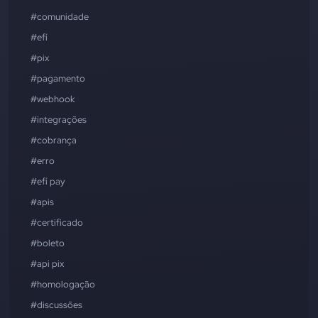
#comunidade
#efí
#pix
#pagamento
#webhook
#integrações
#cobrança
#erro
#efí pay
#apis
#certificado
#boleto
#api pix
#homologação
#discussões