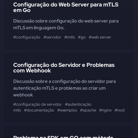
Configuração do Web Server para mTLS
em Go
Discussão sobre configuração do web server para
mTLS em linguagem Go.
#configuração
#servidor
#mtls
#go
#web server
Configuração do Servidor e Problemas
com Webhook
Discussão sobre a configuração do servidor para
autenticação mTLS e problemas ao criar um
webhook
#configuração de servidor
#autenticação
mtls
#documentação
#exemplos
#apache
#nginx
#node
#go
Problema na SDK em GO com método