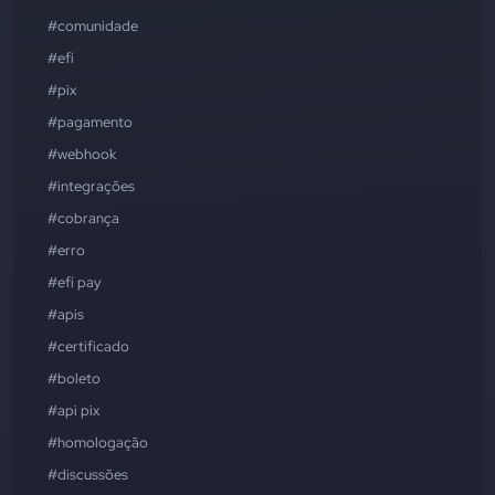
#comunidade
#efí
#pix
#pagamento
#webhook
#integrações
#cobrança
#erro
#efí pay
#apis
#certificado
#boleto
#api pix
#homologação
#discussões