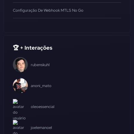
Configuração De Webhook MTLS No Go
🏆 + Interações
rubenskuhl
anoni_mato
oleoessencial
joelemanoel