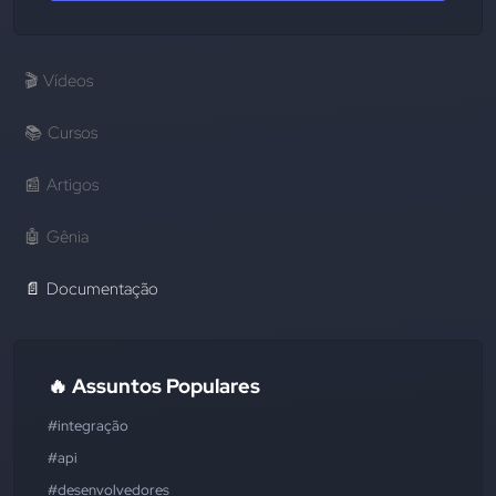
🎬
Vídeos
📚
Cursos
📰
Artigos
🤖
Gênia
📄
Documentação
🔥 Assuntos Populares
#integração
#api
#desenvolvedores