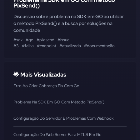
PixSend()
Discussão sobre problema na SDK em GO ao utilizar
o método PixSend() e a busca por soluções na
comunidade
#sdk
#go
#pix.send
#issue
#3
#falha
#endpoint
#atualizada
#documentação
🌟 Mais Visualizadas
Erro Ao Criar Cobrança Pix Com Go
Problema Na SDK Em GO Com Método PixSend()
Configuração Do Servidor E Problemas Com Webhook
Configuração Do Web Server Para MTLS Em Go