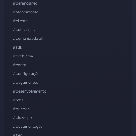
#gerencianet
#atendimento
#cliente
#cobranças
#comunidade efí
#sdk
#problema
#conta
#configuração
#pagamentos
#desenvolvimento
#mtls
#qr code
#chave pix
#documentação
#txid