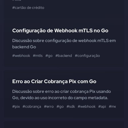
#cartão de crédito
Configuração de Webhook mTLS no Go
Discussão sobre configuração de webhook mTLS em
backend Go
#webhook
#mtls
#go
#backend
#configuração
Erro ao Criar Cobrança Pix com Go
Discussão sobre erro ao criar cobrança Pix usando
Go, devido ao uso incorreto do campo metadata.
#pix
#cobrança
#erro
#go
#sdk
#webhook
#api
#metadata