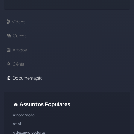
🎬
Vídeos
📚
Cursos
📰
Artigos
🤖
Gênia
📄
Documentação
🔥 Assuntos Populares
#integração
#api
#desenvolvedores