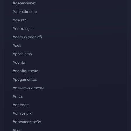
#gerencianet
#atendimento
#cliente
#cobranças
#comunidade efí
#sdk
#problema
#conta
#configuração
#pagamentos
#desenvolvimento
#mtls
#qr code
#chave pix
#documentação
#txid