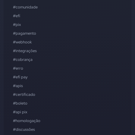
#comunidade
#efí
#pix
#pagamento
#webhook
#integrações
#cobrança
#erro
#efí pay
#apis
#certificado
#boleto
#api pix
#homologação
#discussões