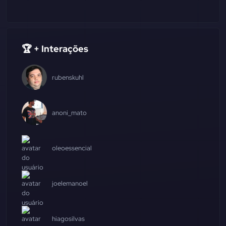
🏆 + Interações
rubenskuhl
anoni_mato
oleoessencial
joelemanoel
hiagosilvas