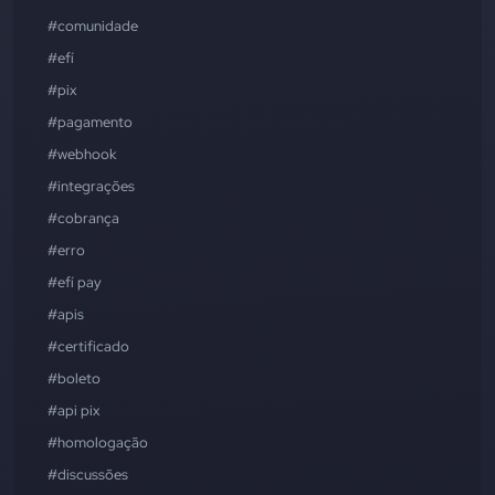
#comunidade
#efí
#pix
#pagamento
#webhook
#integrações
#cobrança
#erro
#efí pay
#apis
#certificado
#boleto
#api pix
#homologação
#discussões