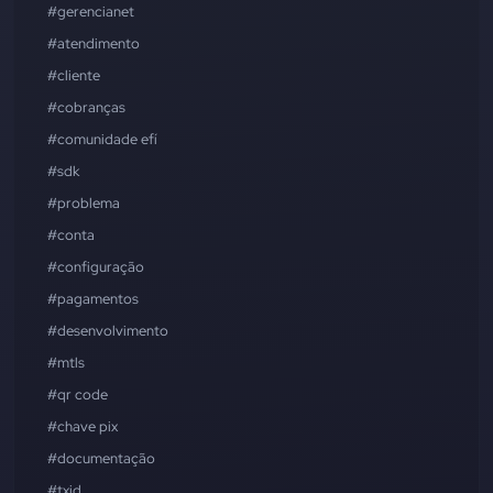
#gerencianet
#atendimento
#cliente
#cobranças
#comunidade efí
#sdk
#problema
#conta
#configuração
#pagamentos
#desenvolvimento
#mtls
#qr code
#chave pix
#documentação
#txid