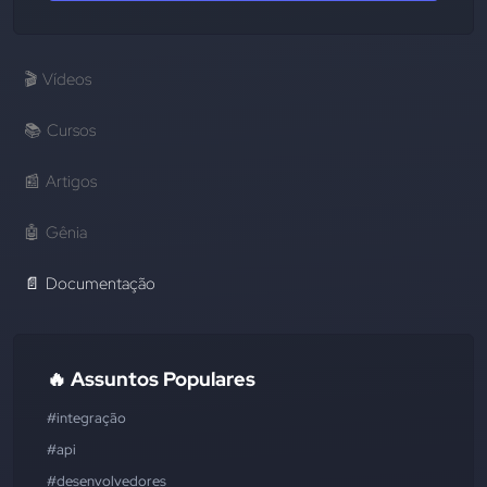
🎬
Vídeos
📚
Cursos
📰
Artigos
🤖
Gênia
📄
Documentação
🔥 Assuntos Populares
#integração
#api
#desenvolvedores