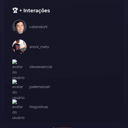
🏆 + Interações
rubenskuhl
anoni_mato
oleoessencial
joelemanoel
hiagosilvas