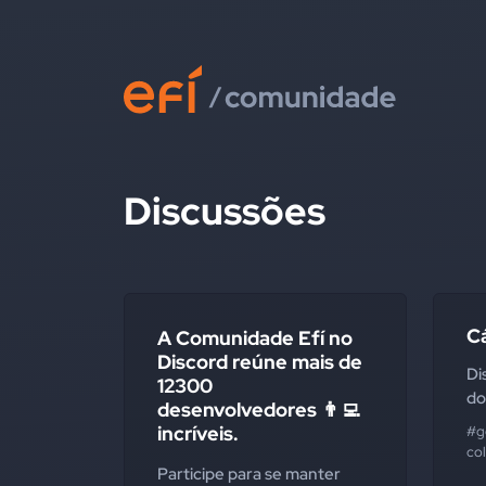
Discussões
C
A Comunidade Efí no
Discord reúne mais de
Di
12300
do
desenvolvedores 👨‍💻
incríveis.
#g
co
Participe para se manter