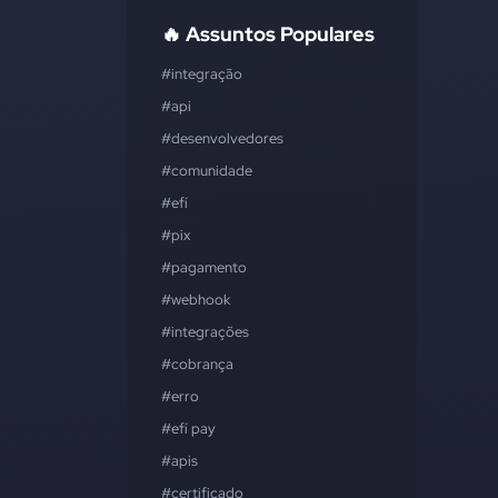
🔥 Assuntos Populares
#integração
#api
#desenvolvedores
#comunidade
#efí
#pix
#pagamento
#webhook
#integrações
#cobrança
#erro
#efí pay
#apis
#certificado