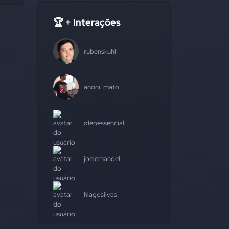
🏆 + Interações
rubenskuhl
anoni_mato
oleoessencial
joelemanoel
hiagosilvas