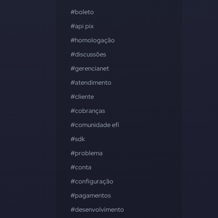
#boleto
#api pix
#homologação
#discussões
#gerencianet
#atendimento
#cliente
#cobranças
#comunidade efí
#sdk
#problema
#conta
#configuração
#pagamentos
#desenvolvimento