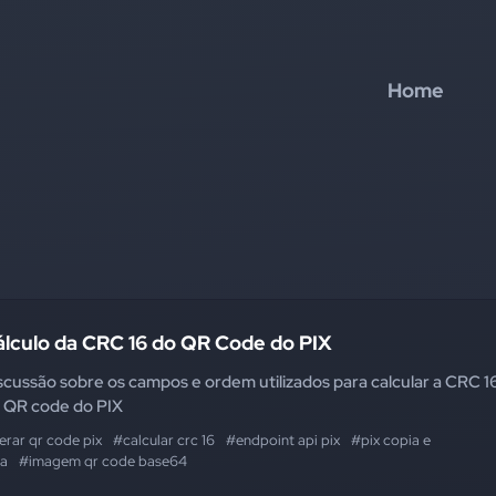
Home
álculo da CRC 16 do QR Code do PIX
scussão sobre os campos e ordem utilizados para calcular a CRC 1
 QR code do PIX
erar qr code pix
#calcular crc 16
#endpoint api pix
#pix copia e
la
#imagem qr code base64