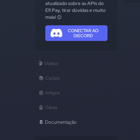
atualizado sobre as APIs do
Efí Pay, tirar dúvidas e muito
mais! 😊
CONECTAR AO
DISCORD
🎬
Vídeos
📚
Cursos
📰
Artigos
🤖
Gênia
📄
Documentação