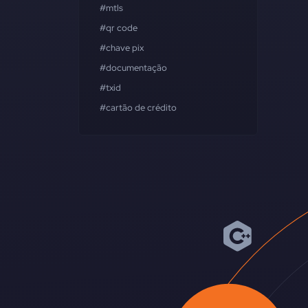
#mtls
#qr code
#chave pix
#documentação
#txid
#cartão de crédito