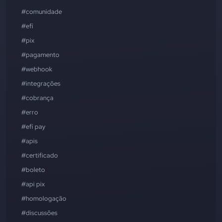
#comunidade
#efí
#pix
#pagamento
#webhook
#integrações
#cobrança
#erro
#efí pay
#apis
#certificado
#boleto
#api pix
#homologação
#discussões