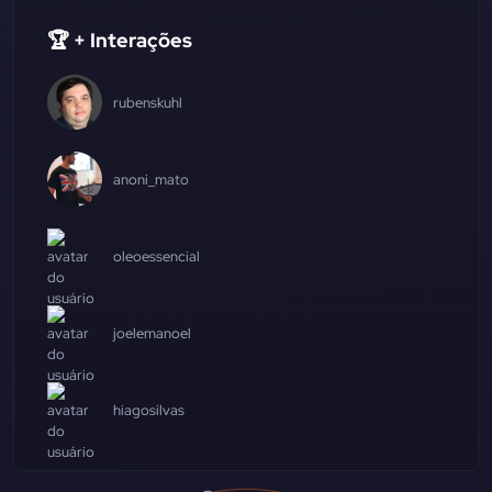
🏆 + Interações
rubenskuhl
anoni_mato
oleoessencial
joelemanoel
hiagosilvas