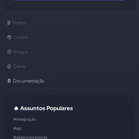
🎬
Vídeos
📚
Cursos
📰
Artigos
🤖
Gênia
📄
Documentação
🔥 Assuntos Populares
#integração
#api
#desenvolvedores