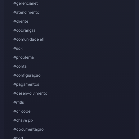
#gerencianet
#atendimento
#cliente
#cobranças
#comunidade efí
#sdk
#problema
#conta
#configuração
#pagamentos
#desenvolvimento
#mtls
#qr code
#chave pix
#documentação
#txid