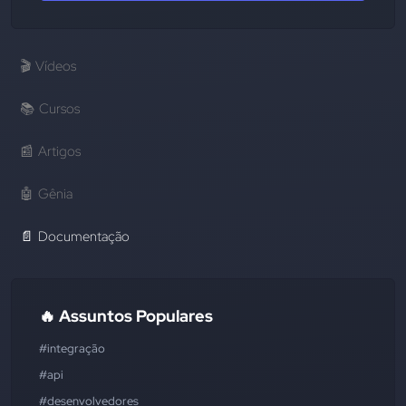
🎬
Vídeos
📚
Cursos
📰
Artigos
🤖
Gênia
📄
Documentação
🔥 Assuntos Populares
#integração
#api
#desenvolvedores