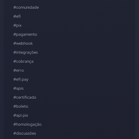
#comunidade
#efí
#pix
#pagamento
#webhook
#integrações
#cobrança
#erro
#efí pay
#apis
#certificado
#boleto
#api pix
#homologação
#discussões