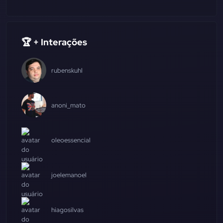
🏆 + Interações
rubenskuhl
anoni_mato
oleoessencial
joelemanoel
hiagosilvas