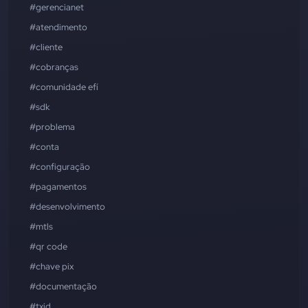
#gerencianet
#atendimento
#cliente
#cobranças
#comunidade efí
#sdk
#problema
#conta
#configuração
#pagamentos
#desenvolvimento
#mtls
#qr code
#chave pix
#documentação
#txid