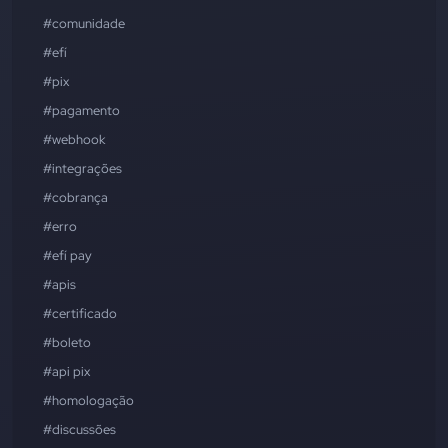
#comunidade
#efí
#pix
#pagamento
#webhook
#integrações
#cobrança
#erro
#efí pay
#apis
#certificado
#boleto
#api pix
#homologação
#discussões