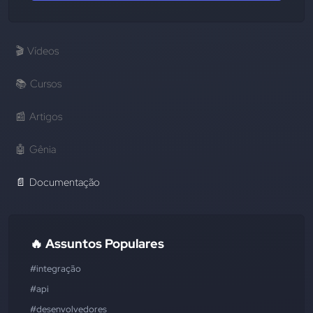
🎬
Vídeos
📚
Cursos
📰
Artigos
🤖
Gênia
📄
Documentação
🔥 Assuntos Populares
#integração
#api
#desenvolvedores