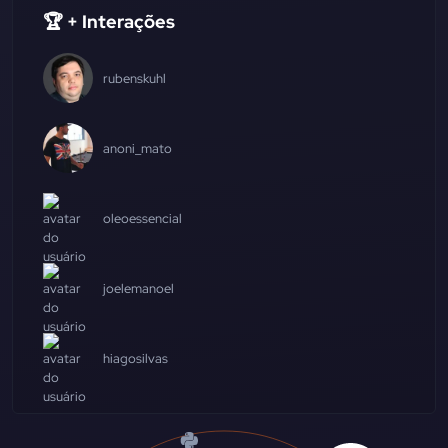
🏆 + Interações
rubenskuhl
anoni_mato
oleoessencial
joelemanoel
hiagosilvas