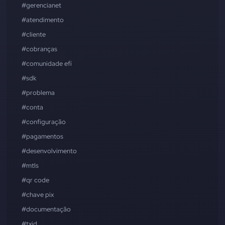
#gerencianet
#atendimento
#cliente
#cobranças
#comunidade efí
#sdk
#problema
#conta
#configuração
#pagamentos
#desenvolvimento
#mtls
#qr code
#chave pix
#documentação
#txid