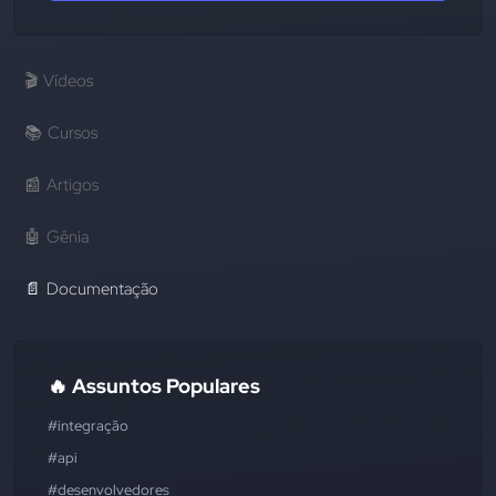
🎬
Vídeos
📚
Cursos
📰
Artigos
🤖
Gênia
📄
Documentação
🔥 Assuntos Populares
#integração
#api
#desenvolvedores