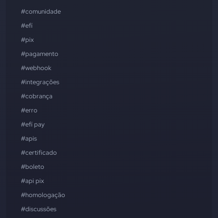
#comunidade
#efí
#pix
#pagamento
#webhook
#integrações
#cobrança
#erro
#efí pay
#apis
#certificado
#boleto
#api pix
#homologação
#discussões