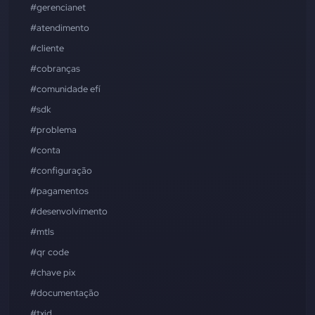
#gerencianet
#atendimento
#cliente
#cobranças
#comunidade efí
#sdk
#problema
#conta
#configuração
#pagamentos
#desenvolvimento
#mtls
#qr code
#chave pix
#documentação
#txid