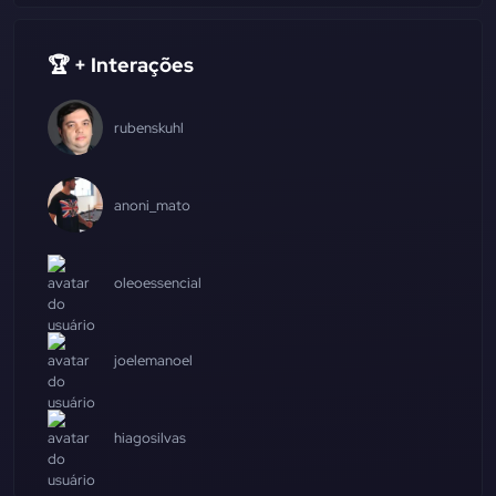
🏆 + Interações
rubenskuhl
anoni_mato
oleoessencial
joelemanoel
hiagosilvas