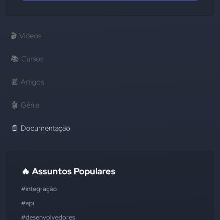
🎬
Vídeos
📚
Cursos
📰
Artigos
🤖
Gênia
📄
Documentação
🔥 Assuntos Populares
#integração
#api
#desenvolvedores