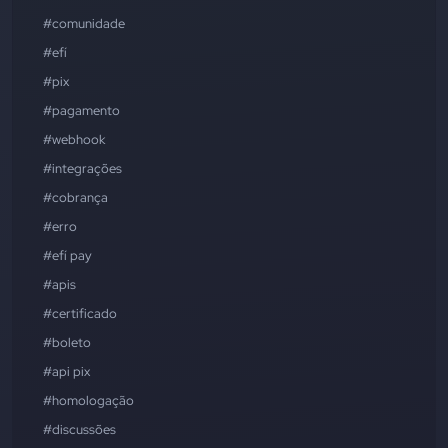
#comunidade
#efí
#pix
#pagamento
#webhook
#integrações
#cobrança
#erro
#efí pay
#apis
#certificado
#boleto
#api pix
#homologação
#discussões