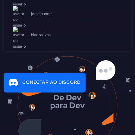
joelemanoel
hiagosilvas
CONECTAR AO DISCORD