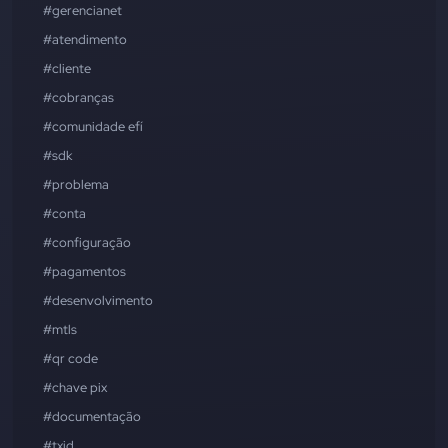
#gerencianet
#atendimento
#cliente
#cobranças
#comunidade efí
#sdk
#problema
#conta
#configuração
#pagamentos
#desenvolvimento
#mtls
#qr code
#chave pix
#documentação
#txid