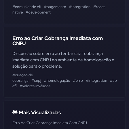
#comunidade efí
#pagamento
#integration
#react
native
#development
Erro ao Criar Cobrança Imediata com
CNPJ
Discussão sobre erro ao tentar criar cobrança
imediata com CNPJ no ambiente de homologação e
solução para o problema.
#criação de
cobrança
#cnpj
#homologação
#erro
#integration
#api
efí
#valores inválidos
🌟 Mais Visualizadas
Erro Ao Criar Cobrança Imediata Com CNPJ