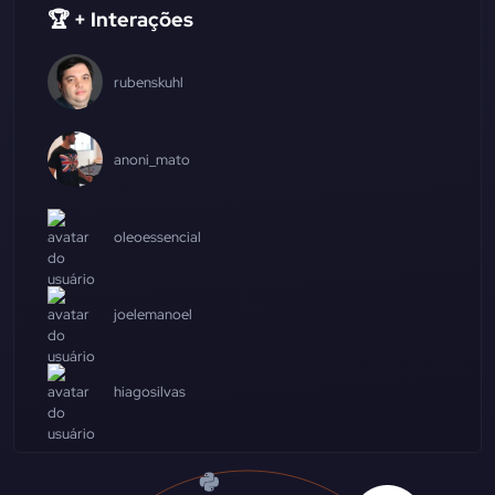
🏆 + Interações
rubenskuhl
anoni_mato
oleoessencial
joelemanoel
hiagosilvas