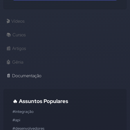
🎬
Vídeos
📚
Cursos
📰
Artigos
🤖
Gênia
📄
Documentação
🔥 Assuntos Populares
#integração
#api
#desenvolvedores