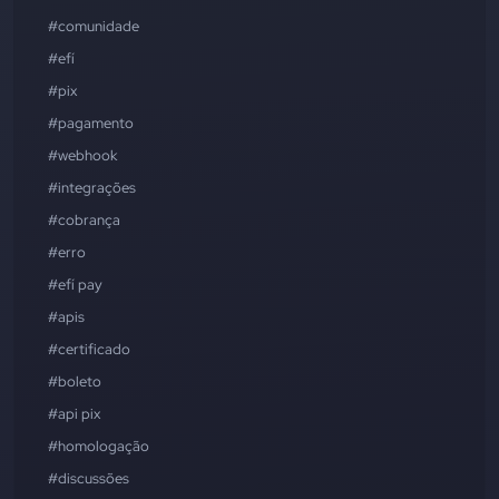
#comunidade
#efí
#pix
#pagamento
#webhook
#integrações
#cobrança
#erro
#efí pay
#apis
#certificado
#boleto
#api pix
#homologação
#discussões