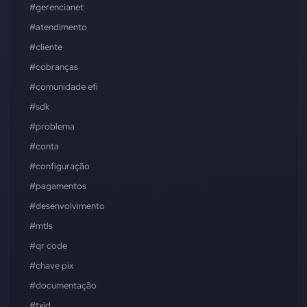
#gerencianet
#atendimento
#cliente
#cobranças
#comunidade efí
#sdk
#problema
#conta
#configuração
#pagamentos
#desenvolvimento
#mtls
#qr code
#chave pix
#documentação
#txid