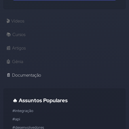
🎬
Vídeos
📚
Cursos
📰
Artigos
🤖
Gênia
📄
Documentação
🔥 Assuntos Populares
#integração
#api
#desenvolvedores