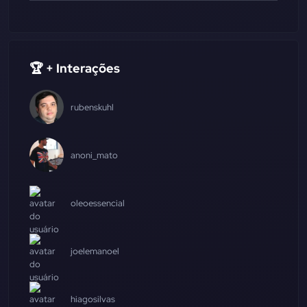
🏆 + Interações
rubenskuhl
anoni_mato
oleoessencial
joelemanoel
hiagosilvas