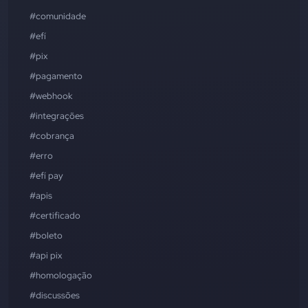
#comunidade
#efí
#pix
#pagamento
#webhook
#integrações
#cobrança
#erro
#efí pay
#apis
#certificado
#boleto
#api pix
#homologação
#discussões