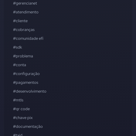
#gerencianet
#atendimento
#cliente
#cobranças
#comunidade efí
#sdk
#problema
#conta
#configuração
#pagamentos
#desenvolvimento
#mtls
#qr code
#chave pix
#documentação
#txid