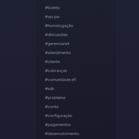
#boleto
#api pix
#homologação
#discussões
#gerencianet
#atendimento
#cliente
#cobranças
#comunidade efí
#sdk
#problema
#conta
#configuração
#pagamentos
#desenvolvimento