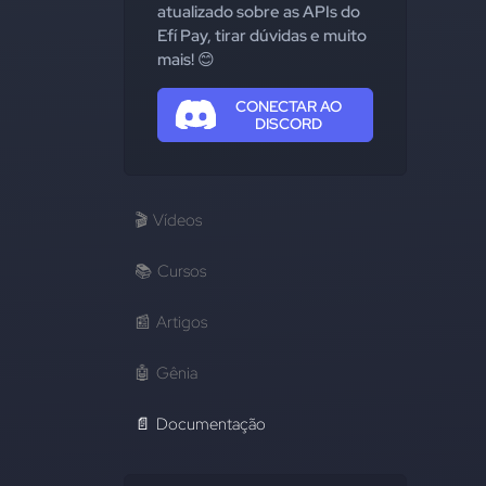
atualizado sobre as APIs do
Efí Pay, tirar dúvidas e muito
mais! 😊
CONECTAR AO
DISCORD
🎬
Vídeos
📚
Cursos
📰
Artigos
🤖
Gênia
📄
Documentação