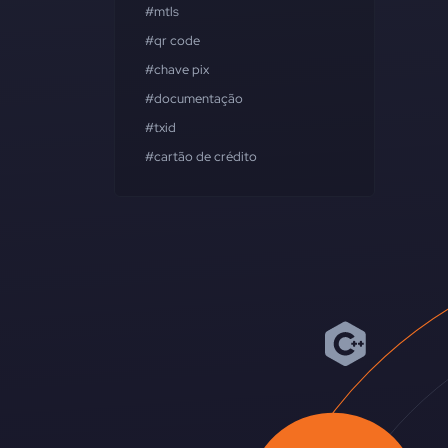
#mtls
#qr code
#chave pix
#documentação
#txid
#cartão de crédito