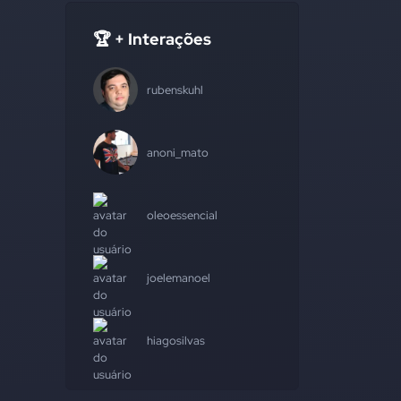
🏆 + Interações
rubenskuhl
anoni_mato
oleoessencial
joelemanoel
hiagosilvas