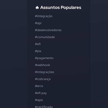
🔥 Assuntos Populares
#integração
#api
#desenvolvedores
#comunidade
#efí
#pix
#pagamento
#webhook
#integrações
#cobrança
#erro
#efí pay
#apis
#certificado