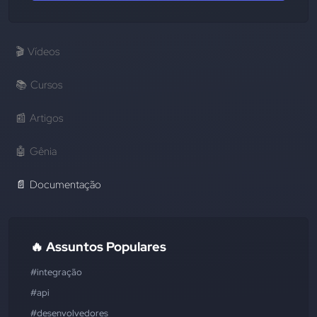
🎬
Vídeos
📚
Cursos
📰
Artigos
🤖
Gênia
📄
Documentação
🔥 Assuntos Populares
#integração
#api
#desenvolvedores