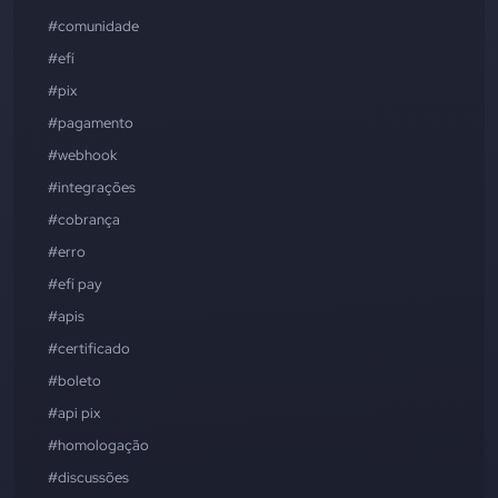
#comunidade
#efí
#pix
#pagamento
#webhook
#integrações
#cobrança
#erro
#efí pay
#apis
#certificado
#boleto
#api pix
#homologação
#discussões