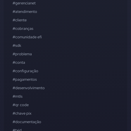
#gerencianet
#atendimento
#cliente
#cobranças
#comunidade efí
#sdk
#problema
#conta
#configuração
#pagamentos
#desenvolvimento
#mtls
#qr code
#chave pix
#documentação
#txid