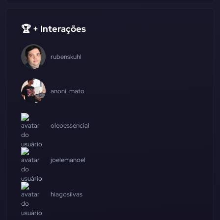
🏆 + Interações
rubenskuhl
anoni_mato
oleoessencial
joelemanoel
hiagosilvas