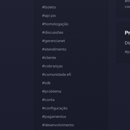
#f
co
#boleto
#api pix
#homologação
Pr
#discussões
#gerencianet
Di
#atendimento
#p
#cliente
#cobranças
#comunidade efí
#sdk
#problema
#conta
#configuração
#pagamentos
#desenvolvimento