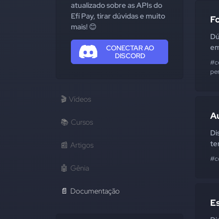
atualizado sobre as APIs do
Efí Pay, tirar dúvidas e muito
F
mais! 😊
Dú
em
CONECTAR AO
DISCORD
#c
pe
🎬
Vídeos
A
📚
Cursos
Di
te
📰
Artigos
#c
🤖
Gênia
📄
Documentação
E