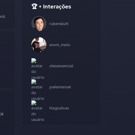
🏆 + Interações
edores
#apis
rubenskuhl
anoni_mato
oleoessencial
joelemanoel
hiagosilvas
ça