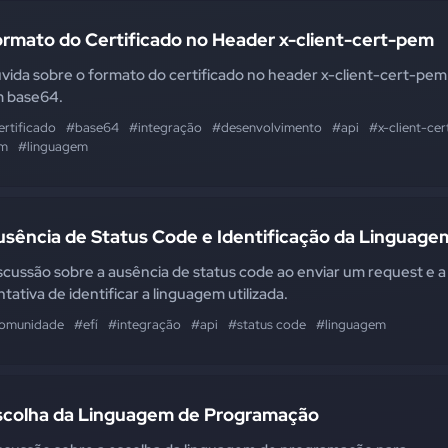
ormato do Certificado no Header x-client-cert-pem
vida sobre o formato do certificado no header x-client-cert-pem
 base64.
ertificado
#base64
#integração
#desenvolvimento
#api
#x-client-cer
m
#linguagem
usência de Status Code e Identificação da Linguage
scussão sobre a ausência de status code ao enviar um request e a
ntativa de identificar a linguagem utilizada.
omunidade
#efí
#integração
#api
#status code
#linguagem
scolha da Linguagem de Programação