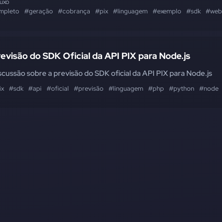
luxo
mpleto
#geração
#cobrança
#pix
#linguagem
#exemplo
#sdk
#web
evisão do SDK Oficial da API PIX para Node.js
scussão sobre a previsão do SDK oficial da API PIX para Node.js
ix
#sdk
#api
#oficial
#previsão
#linguagem
#php
#python
#node