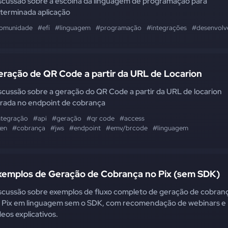
scussão sobre a escolha da linguagem de programação para
terminada aplicação
omunidade
#efí
#linguagem
#programação
#integrações
#desenvolv
eração de QR Code a partir da URL de Locarion
scussão sobre a geração do QR Code a partir da URL de locarion
rada no endpoint de cobrança
ntegração
#api
#geração
#qr code
#access
ken
#cobrança
#jws
#endpoint
#emv/brcode
#linguagem
xemplos de Geração de Cobrança no Pix (sem SDK)
scussão sobre exemplos de fluxo completo de geração de cobran
 Pix em linguagem sem o SDK, com recomendação de webinars e
deos explicativos.