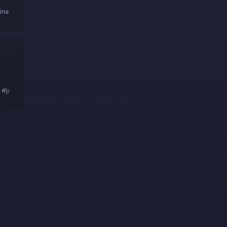
inar
#vídeo
#estático
#dinâmico
#conceitos
#javascript