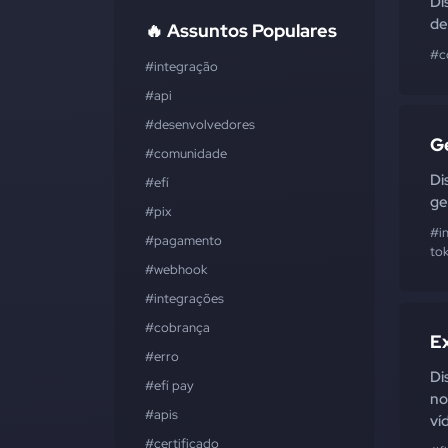
Di
de
🔥 Assuntos Populares
#c
#integração
#api
#desenvolvedores
G
#comunidade
Di
#efí
ge
#pix
#i
#pagamento
to
#webhook
#integrações
#cobrança
E
#erro
Di
#efí pay
no
#apis
ví
#certificado