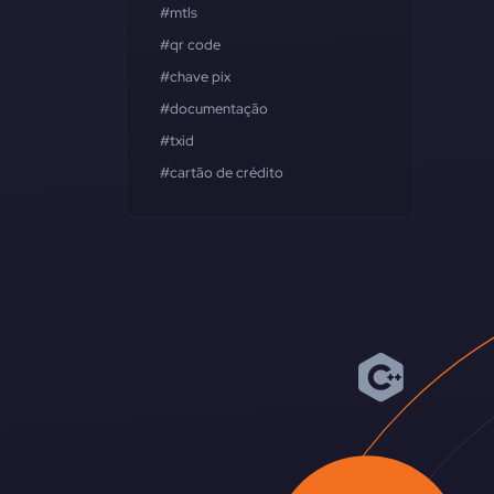
#mtls
#qr code
#chave pix
#documentação
#txid
#cartão de crédito