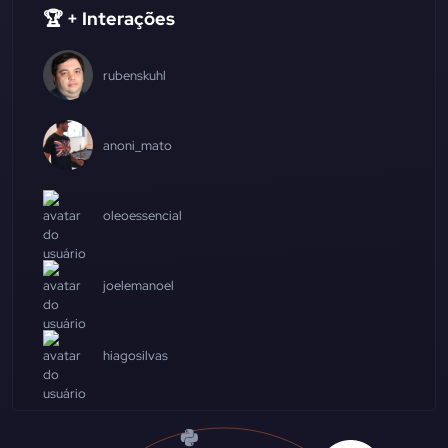
🏆 + Interações
rubenskuhl
anoni_mato
oleoessencial
joelemanoel
hiagosilvas