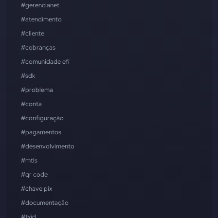
#gerencianet
#atendimento
#cliente
#cobranças
#comunidade efí
#sdk
#problema
#conta
#configuração
#pagamentos
#desenvolvimento
#mtls
#qr code
#chave pix
#documentação
#txid