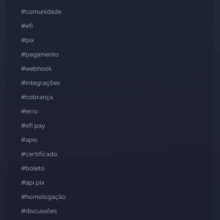
#comunidade
#efí
#pix
#pagamento
#webhook
#integrações
#cobrança
#erro
#efí pay
#apis
#certificado
#boleto
#api pix
#homologação
#discussões