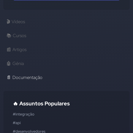
🎬
Vídeos
📚
Cursos
📰
Artigos
🤖
Gênia
📄
Documentação
🔥 Assuntos Populares
#integração
#api
#desenvolvedores