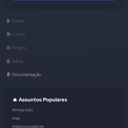
🎬
Vídeos
📚
Cursos
📰
Artigos
🤖
Gênia
📄
Documentação
🔥 Assuntos Populares
#integração
#api
#desenvolvedores