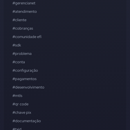
#gerencianet
#atendimento
#cliente
#cobranças
#comunidade efí
#sdk
#problema
#conta
#configuração
#pagamentos
#desenvolvimento
#mtls
#qr code
#chave pix
#documentação
#txid