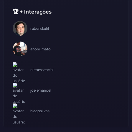
🏆 + Interações
rubenskuhl
anoni_mato
oleoessencial
joelemanoel
hiagosilvas