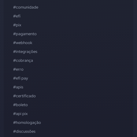
#comunidade
#efí
#pix
#pagamento
#webhook
#integrações
#cobrança
#erro
#efí pay
#apis
#certificado
#boleto
#api pix
#homologação
#discussões