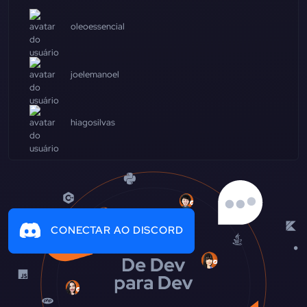
oleoessencial
joelemanoel
hiagosilvas
CONECTAR AO DISCORD