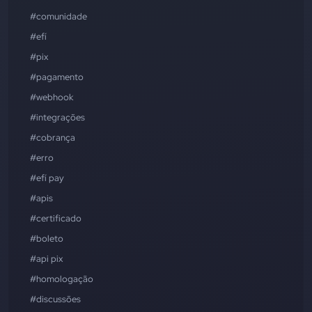
#comunidade
#efí
#pix
#pagamento
#webhook
#integrações
#cobrança
#erro
#efí pay
#apis
#certificado
#boleto
#api pix
#homologação
#discussões