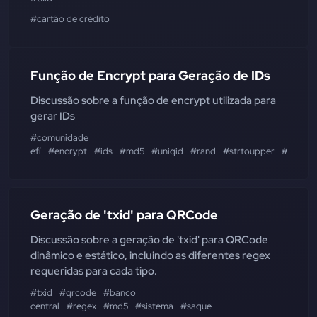
#cartão de crédito
Função de Encrypt para Geração de IDs
Discussão sobre a função de encrypt utilizada para
gerar IDs
#comunidade
efí
#encrypt
#ids
#md5
#uniqid
#rand
#strtoupper
#strtol
Geração de 'txid' para QRCode
Discussão sobre a geração de 'txid' para QRCode
dinâmico e estático, incluindo as diferentes regex
requeridas para cada tipo.
#txid
#qrcode
#banco
central
#regex
#md5
#sistema
#saque