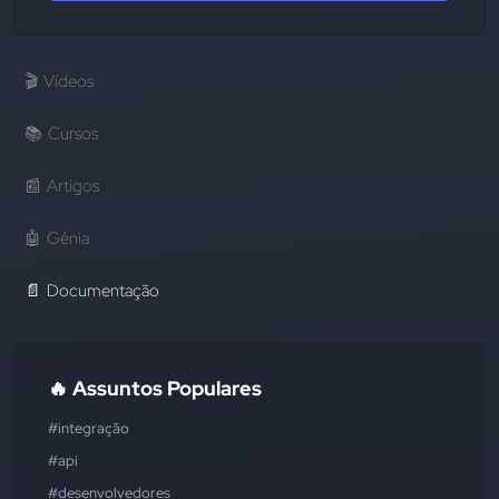
🎬
Vídeos
📚
Cursos
📰
Artigos
🤖
Gênia
📄
Documentação
🔥 Assuntos Populares
#integração
#api
#desenvolvedores