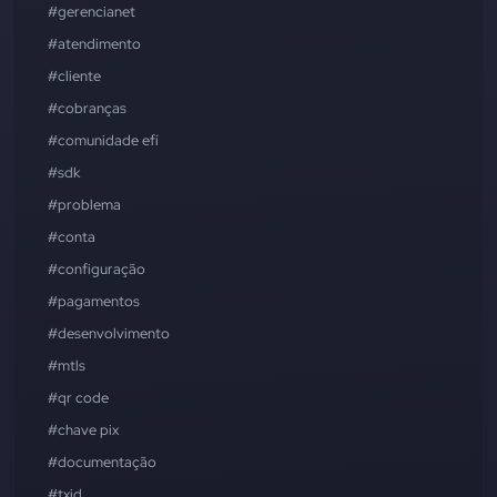
#gerencianet
#atendimento
#cliente
#cobranças
#comunidade efí
#sdk
#problema
#conta
#configuração
#pagamentos
#desenvolvimento
#mtls
#qr code
#chave pix
#documentação
#txid