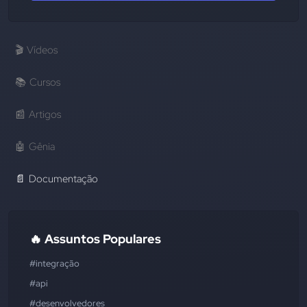
🎬
Vídeos
📚
Cursos
📰
Artigos
🤖
Gênia
📄
Documentação
🔥 Assuntos Populares
#integração
#api
#desenvolvedores