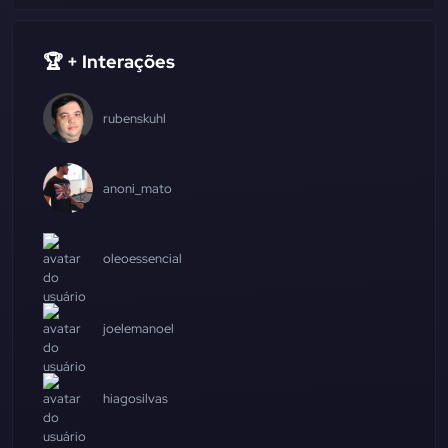
🏆 + Interações
rubenskuhl
anoni_mato
oleoessencial
joelemanoel
hiagosilvas