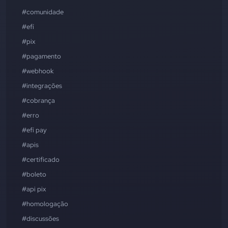
#comunidade
#efí
#pix
#pagamento
#webhook
#integrações
#cobrança
#erro
#efí pay
#apis
#certificado
#boleto
#api pix
#homologação
#discussões