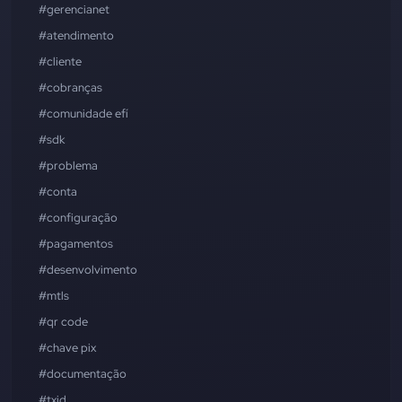
#gerencianet
#atendimento
#cliente
#cobranças
#comunidade efí
#sdk
#problema
#conta
#configuração
#pagamentos
#desenvolvimento
#mtls
#qr code
#chave pix
#documentação
#txid