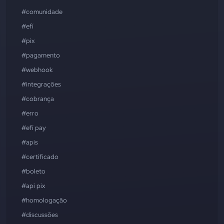
#comunidade
#efí
#pix
#pagamento
#webhook
#integrações
#cobrança
#erro
#efí pay
#apis
#certificado
#boleto
#api pix
#homologação
#discussões