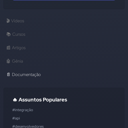
🎬
Vídeos
📚
Cursos
📰
Artigos
🤖
Gênia
📄
Documentação
🔥 Assuntos Populares
#integração
#api
#desenvolvedores