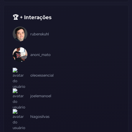
🏆 + Interações
rubenskuhl
anoni_mato
oleoessencial
joelemanoel
hiagosilvas