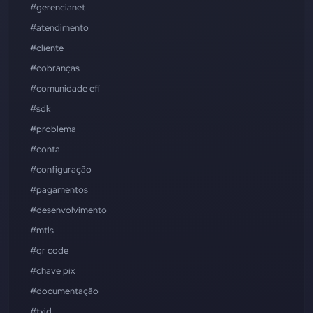
#gerencianet
#atendimento
#cliente
#cobranças
#comunidade efí
#sdk
#problema
#conta
#configuração
#pagamentos
#desenvolvimento
#mtls
#qr code
#chave pix
#documentação
#txid