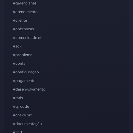
#gerencianet
#atendimento
#cliente
#cobranças
#comunidade efí
#sdk
#problema
#conta
#configuração
#pagamentos
#desenvolvimento
#mtls
#qr code
#chave pix
#documentação
#txid