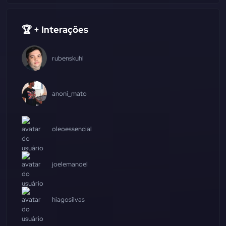
🏆 + Interações
rubenskuhl
anoni_mato
oleoessencial
joelemanoel
hiagosilvas