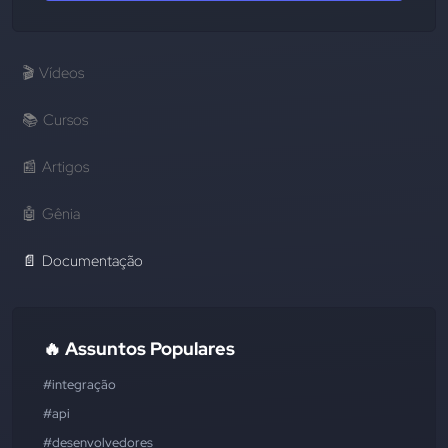
🎬
Vídeos
📚
Cursos
📰
Artigos
🤖
Gênia
📄
Documentação
🔥 Assuntos Populares
#integração
#api
#desenvolvedores