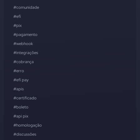
#comunidade
#efí
#pix
#pagamento
#webhook
#integrações
#cobrança
#erro
#efí pay
#apis
#certificado
#boleto
#api pix
#homologação
#discussões