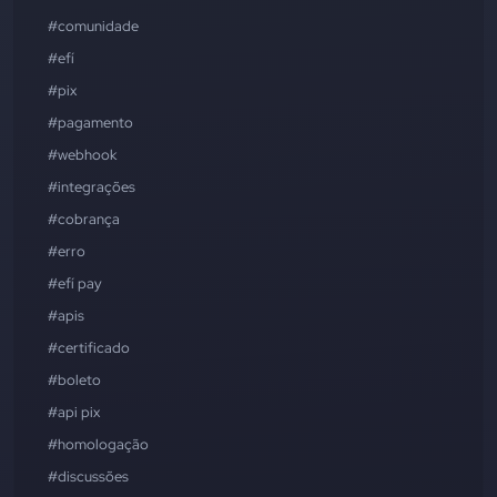
#comunidade
#efí
#pix
#pagamento
#webhook
#integrações
#cobrança
#erro
#efí pay
#apis
#certificado
#boleto
#api pix
#homologação
#discussões