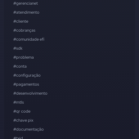
#gerencianet
#atendimento
#cliente
#cobranças
#comunidade efí
#sdk
#problema
#conta
#configuração
#pagamentos
#desenvolvimento
#mtls
#qr code
#chave pix
#documentação
#txid