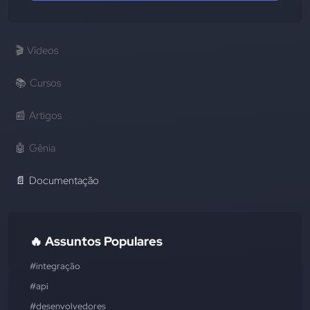
🎬
Vídeos
📚
Cursos
📰
Artigos
🤖
Gênia
📄
Documentação
🔥 Assuntos Populares
#integração
#api
#desenvolvedores