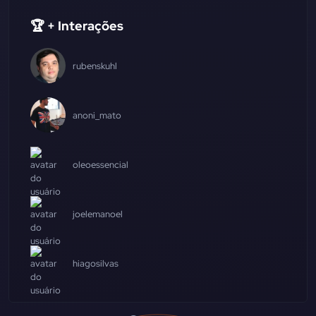
🏆 + Interações
rubenskuhl
anoni_mato
oleoessencial
joelemanoel
hiagosilvas