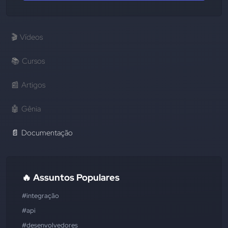
🎬
Vídeos
📚
Cursos
📰
Artigos
🤖
Gênia
📄
Documentação
🔥 Assuntos Populares
#integração
#api
#desenvolvedores