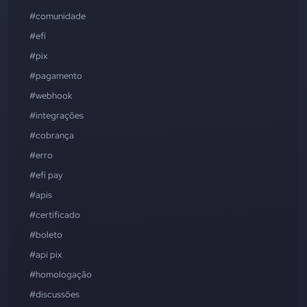
#comunidade
#efí
#pix
#pagamento
#webhook
#integrações
#cobrança
#erro
#efí pay
#apis
#certificado
#boleto
#api pix
#homologação
#discussões