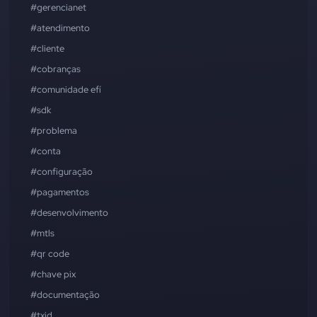
#gerencianet
#atendimento
#cliente
#cobranças
#comunidade efí
#sdk
#problema
#conta
#configuração
#pagamentos
#desenvolvimento
#mtls
#qr code
#chave pix
#documentação
#txid