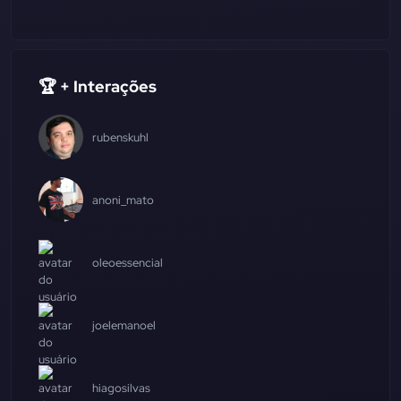
🏆 + Interações
rubenskuhl
anoni_mato
oleoessencial
joelemanoel
hiagosilvas