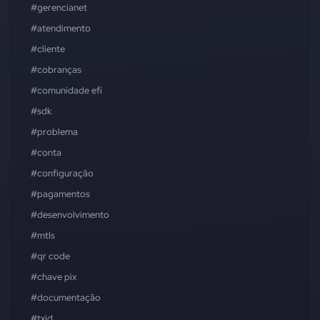
#gerencianet
#atendimento
#cliente
#cobranças
#comunidade efí
#sdk
#problema
#conta
#configuração
#pagamentos
#desenvolvimento
#mtls
#qr code
#chave pix
#documentação
#txid