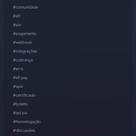
#comunidade
#efí
#pix
#pagamento
#webhook
#integrações
#cobrança
#erro
#efí pay
#apis
#certificado
#boleto
#api pix
#homologação
#discussões