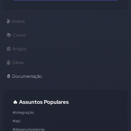
🎬
Vídeos
📚
Cursos
📰
Artigos
🤖
Gênia
📄
Documentação
🔥 Assuntos Populares
#integração
#api
#desenvolvedores