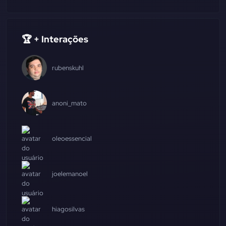
🏆 + Interações
rubenskuhl
anoni_mato
oleoessencial
joelemanoel
hiagosilvas