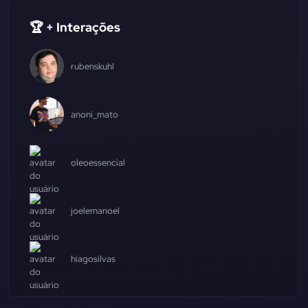
🏆 + Interações
rubenskuhl
anoni_mato
oleoessencial
joelemanoel
hiagosilvas