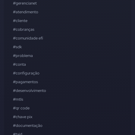
#gerencianet
#atendimento
#cliente
#cobranças
#comunidade efí
#sdk
#problema
#conta
#configuração
#pagamentos
#desenvolvimento
#mtls
#qr code
#chave pix
#documentação
#txid