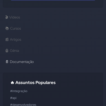
🎬
Vídeos
📚
Cursos
📰
Artigos
🤖
Gênia
📄
Documentação
🔥 Assuntos Populares
#integração
#api
#desenvolvedores