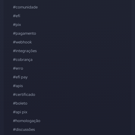
#comunidade
#efí
#pix
#pagamento
#webhook
#integrações
#cobrança
#erro
#efí pay
#apis
#certificado
#boleto
#api pix
#homologação
#discussões