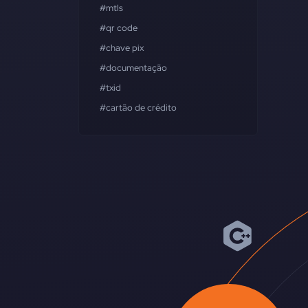
#mtls
#qr code
#chave pix
#documentação
#txid
#cartão de crédito