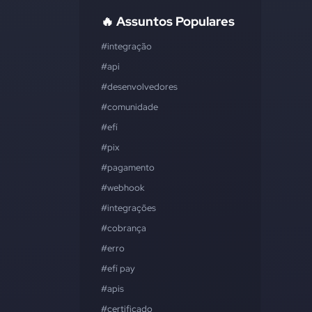
🔥 Assuntos Populares
#integração
#api
#desenvolvedores
#comunidade
#efí
#pix
#pagamento
#webhook
#integrações
#cobrança
#erro
#efí pay
#apis
#certificado