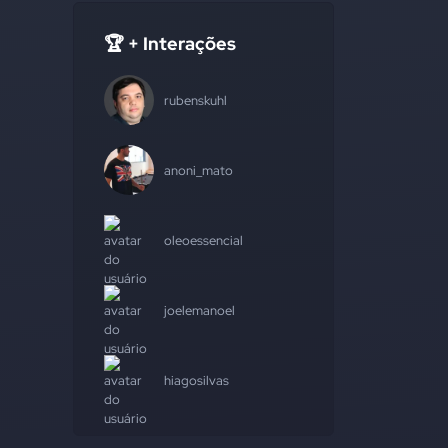
🏆 + Interações
rubenskuhl
anoni_mato
oleoessencial
joelemanoel
hiagosilvas