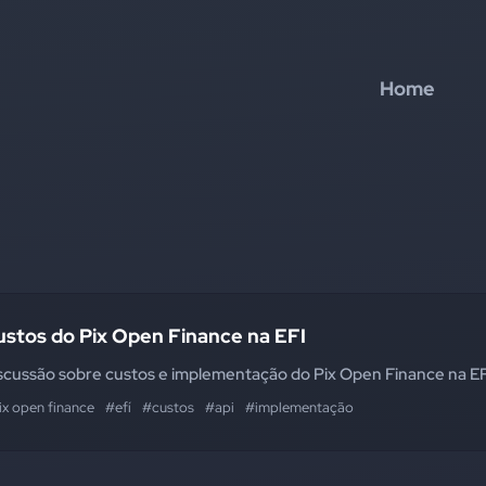
Home
ustos do Pix Open Finance na EFI
scussão sobre custos e implementação do Pix Open Finance na EF
ix open finance
#efí
#custos
#api
#implementação