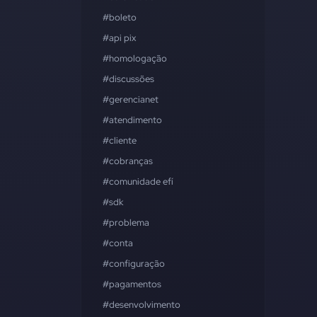
#boleto
#api pix
#homologação
#discussões
#gerencianet
#atendimento
#cliente
#cobranças
#comunidade efí
#sdk
#problema
#conta
#configuração
#pagamentos
#desenvolvimento