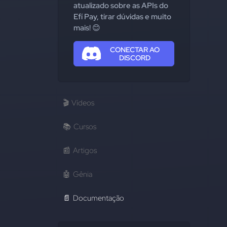
atualizado sobre as APIs do
Efí Pay, tirar dúvidas e muito
mais! 😊
CONECTAR AO
DISCORD
🎬
Vídeos
📚
Cursos
📰
Artigos
🤖
Gênia
📄
Documentação