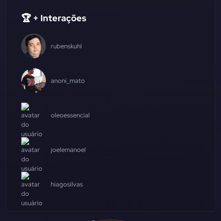
🏆 + Interações
rubenskuhl
anoni_mato
oleoessencial
joelemanoel
hiagosilvas