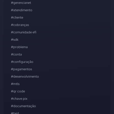
#gerencianet
#atendimento
#cliente
#cobranças
#comunidade efí
#sdk
#problema
#conta
#configuração
#pagamentos
#desenvolvimento
#mtls
#qr code
#chave pix
#documentação
#txid