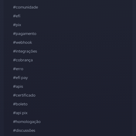
#comunidade
#efí
#pix
#pagamento
#webhook
#integrações
#cobrança
#erro
#efí pay
#apis
#certificado
#boleto
#api pix
#homologação
#discussões