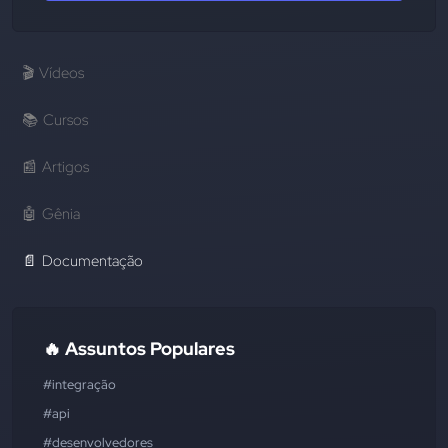
🎬
Vídeos
📚
Cursos
📰
Artigos
🤖
Gênia
📄
Documentação
🔥 Assuntos Populares
#integração
#api
#desenvolvedores